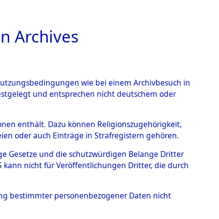
n Archives
TIONS ONLINE
n Nutzungsbedingungen wie bei einem Archivbesuch in
festgelegt und entsprechen nicht deutschem oder
nte ausländische
rsonen enthält. Dazu können Religionszugehörigkeit,
en oder auch Einträge in Strafregistern gehören.
r aus
tige Gesetze und die schutzwürdigen Belange Dritter
ann nicht für Veröffentlichungen Dritter, die durch
ätten.
→
0003 (84609375)
hung bestimmter personenbezogener Daten nicht