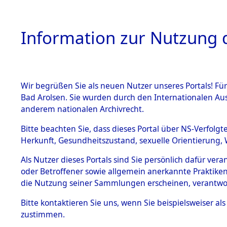
Information zur Nutzung d
Wir begrüßen Sie als neuen Nutzer unseres Portals! Fü
HOME
BESTANDSB
Bad Arolsen. Sie wurden durch den Internationalen Au
anderem nationalen Archivrecht.
BESTÄNDE
Auswertun
Bitte beachten Sie, dass dieses Portal über NS-Verfolgt
Herkunft, Gesundheitszustand, sexuelle Orientierung, 
Todesopfe
1.
Inhaftierungsdoku
Als Nutzer dieses Portals sind Sie persönlich dafür ver
mente
oder Betroffener sowie allgemein anerkannte Praktiken
Konzentrat
5. Verschiedenes
die Nutzung seiner Sammlungen erscheinen, verantwo
5.3
→
0303 (8
Bitte
kontaktieren
Sie uns, wenn Sie beispielsweiser a
Todesmärsche
zustimmen.
5.3.1 Alliierte
Erhebungen