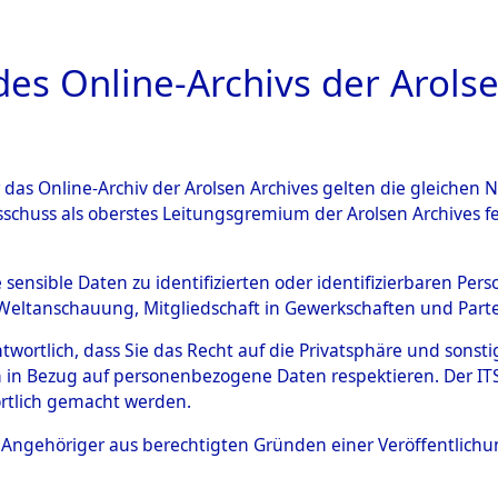
a
A
es Online-Archivs der Arolse
DIGITAL COLLEC
r das Online-Archiv der Arolsen Archives gelten die gleiche
ESCHREIBUNG
ARCHIVALE
ÜBERSICHT
BILD
sschuss als oberstes Leitungsgremium der Arolsen Archives 
gen von Daten über unbekan
e sensible Daten zu identifizierten oder identifizierbaren Pe
Weltanschauung, Mitgliedschaft in Gewerkschaften und Partei
r und unbekannte Todesopfe
antwortlich, dass Sie das Recht auf die Privatsphäre und sons
 in Bezug auf personenbezogene Daten respektieren. Der ITS k
ionslagern und deren Grabst
rtlich gemacht werden.
4609491)
ls Angehöriger aus berechtigten Gründen einer Veröffentlic