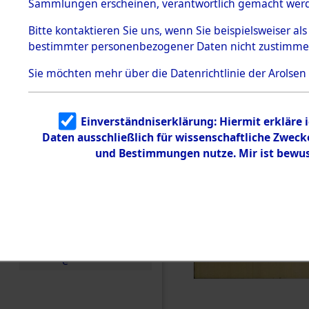
Konzentra
Sammlungen erscheinen, verantwortlich gemacht wer
Todesmärsche
5.3.1 Alliierte
Grabstätte
Bitte
kontaktieren
Sie uns, wenn Sie beispielsweiser al
Erhebungen
bestimmter personenbezogener Daten nicht zustimme
zu
0001 (846
Todesmärsch
en
Sie möchten mehr über die Datenrichtlinie der Arolsen
5.3.2
Versuchte
Identifizierun
Einverständniserklärung: Hiermit erkläre 
g
Daten ausschließlich für wissenschaftliche Zwec
5.3.3
Todesmärsch
und Bestimmungen nutze. Mir ist bewus
e /
Identifikation
unbekannter
Toter
5.3.5
Grabermittlu
ng /
Friedhofsplän
e