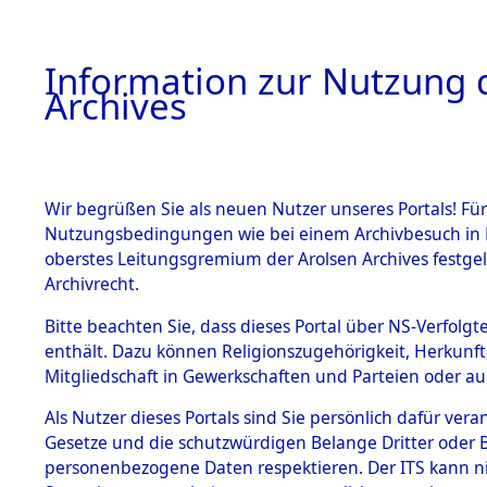
Information zur Nutzung d
Archives
HOME
BESTANDSBESCHREIBUNG
ARCHIVAL
Wir begrüßen Sie als neuen Nutzer unseres Portals! Für
Nutzungsbedingungen wie bei einem Archivbesuch in B
oberstes Leitungsgremium der Arolsen Archives festg
Archivrecht.
BESTÄNDE
Bitte beachten Sie, dass dieses Portal über NS-Verfolgte
Auswertun
enthält. Dazu können Religionszugehörigkeit, Herkunf
Mitgliedschaft in Gewerkschaften und Parteien oder auc
unbekannt
1.
Inhaftierungsdoku
mente
Als Nutzer dieses Portals sind Sie persönlich dafür vera
und unbek
Gesetze und die schutzwürdigen Belange Dritter oder B
5. Verschiedenes
personenbezogene Daten respektieren. Der ITS kann nic
5.3