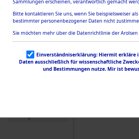
Konzentra
Sammlungen erscheinen, verantwortlich gemacht wer
Todesmärsche
5.3.1 Alliierte
Grabstätte
Bitte
kontaktieren
Sie uns, wenn Sie beispielsweiser al
Erhebungen
bestimmter personenbezogener Daten nicht zustimme
zu
0039 (846
Todesmärsch
en
Sie möchten mehr über die Datenrichtlinie der Arolsen
5.3.2
Versuchte
Identifizierun
Einverständniserklärung: Hiermit erkläre 
g
Daten ausschließlich für wissenschaftliche Zwec
5.3.3
Todesmärsch
und Bestimmungen nutze. Mir ist bewus
e /
Identifikation
unbekannter
Toter
5.3.5
Grabermittlu
ng /
Friedhofsplän
e