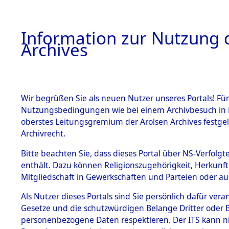
Information zur Nutzung d
Archives
HOME
BESTANDSBESCHREIBUNG
ARCHIVAL
Wir begrüßen Sie als neuen Nutzer unseres Portals! Für
Nutzungsbedingungen wie bei einem Archivbesuch in B
oberstes Leitungsgremium der Arolsen Archives festg
Archivrecht.
BESTÄNDE
Bitte beachten Sie, dass dieses Portal über NS-Verfolgte
Auswertun
enthält. Dazu können Religionszugehörigkeit, Herkunf
Mitgliedschaft in Gewerkschaften und Parteien oder auc
unbekannt
1.
Inhaftierungsdoku
mente
Als Nutzer dieses Portals sind Sie persönlich dafür vera
und unbek
Gesetze und die schutzwürdigen Belange Dritter oder B
5. Verschiedenes
personenbezogene Daten respektieren. Der ITS kann nic
5.3