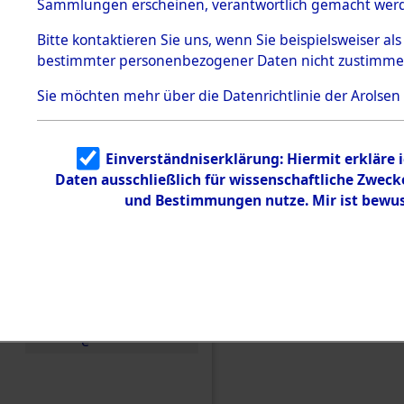
Konzentra
Sammlungen erscheinen, verantwortlich gemacht wer
Todesmärsche
5.3.1 Alliierte
Grabstätte
Bitte
kontaktieren
Sie uns, wenn Sie beispielsweiser al
Erhebungen
bestimmter personenbezogener Daten nicht zustimme
zu
0074 (846
Todesmärsch
en
Sie möchten mehr über die Datenrichtlinie der Arolsen
5.3.2
Versuchte
Identifizierun
Einverständniserklärung: Hiermit erkläre 
g
Daten ausschließlich für wissenschaftliche Zwec
5.3.3
Todesmärsch
und Bestimmungen nutze. Mir ist bewus
e /
Identifikation
unbekannter
Toter
5.3.5
Grabermittlu
ng /
Friedhofsplän
e