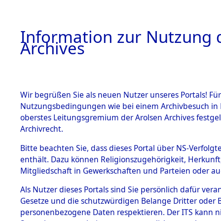
Information zur Nutzung d
Archives
HOME
BESTANDSBESCHREIBUNG
ARCHIVAL
Wir begrüßen Sie als neuen Nutzer unseres Portals! Für
Nutzungsbedingungen wie bei einem Archivbesuch in B
oberstes Leitungsgremium der Arolsen Archives festg
Archivrecht.
BESTÄNDE
Bitte beachten Sie, dass dieses Portal über NS-Verfolgte
Auswertun
enthält. Dazu können Religionszugehörigkeit, Herkunf
Mitgliedschaft in Gewerkschaften und Parteien oder auc
unbekannt
1.
Inhaftierungsdoku
mente
Als Nutzer dieses Portals sind Sie persönlich dafür vera
und unbek
Gesetze und die schutzwürdigen Belange Dritter oder B
5. Verschiedenes
personenbezogene Daten respektieren. Der ITS kann nic
5.3