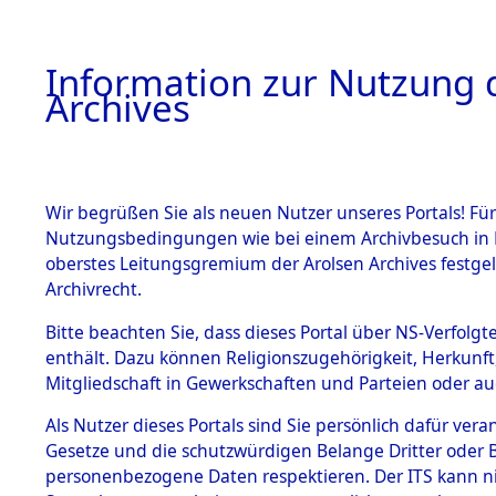
Information zur Nutzung d
Archives
HOME
BESTANDSBESCHREIBUNG
ARCHIVAL
Wir begrüßen Sie als neuen Nutzer unseres Portals! Für
Nutzungsbedingungen wie bei einem Archivbesuch in B
oberstes Leitungsgremium der Arolsen Archives festg
Archivrecht.
BESTÄNDE
Bitte beachten Sie, dass dieses Portal über NS-Verfolgte
Auswertun
enthält. Dazu können Religionszugehörigkeit, Herkunf
Mitgliedschaft in Gewerkschaften und Parteien oder auc
unbekannt
1.
Inhaftierungsdoku
mente
Als Nutzer dieses Portals sind Sie persönlich dafür vera
und unbek
Gesetze und die schutzwürdigen Belange Dritter oder B
5. Verschiedenes
personenbezogene Daten respektieren. Der ITS kann nic
5.3