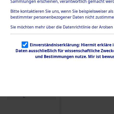
Konzentra
Sammlungen erscheinen, verantwortlich gemacht wer
Todesmärsche
5.3.1 Alliierte
Grabstätte
Bitte
kontaktieren
Sie uns, wenn Sie beispielsweiser al
Erhebungen
bestimmter personenbezogener Daten nicht zustimme
zu
0049 (846
Todesmärsch
en
Sie möchten mehr über die Datenrichtlinie der Arolsen
5.3.2
Versuchte
Identifizierun
Einverständniserklärung: Hiermit erkläre 
g
Daten ausschließlich für wissenschaftliche Zwec
5.3.3
Todesmärsch
und Bestimmungen nutze. Mir ist bewus
e /
Identifikation
unbekannter
Toter
5.3.5
Grabermittlu
ng /
Friedhofsplän
e