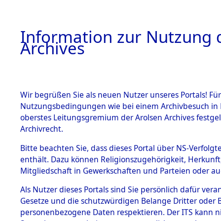
Information zur Nutzung d
Archives
HOME
BESTANDSBESCHREIBUNG
ARCHIVAL
Wir begrüßen Sie als neuen Nutzer unseres Portals! Für
Nutzungsbedingungen wie bei einem Archivbesuch in B
oberstes Leitungsgremium der Arolsen Archives festg
Archivrecht.
BESTÄNDE
Bitte beachten Sie, dass dieses Portal über NS-Verfolgte
Ergebnisse
enthält. Dazu können Religionszugehörigkeit, Herkunf
Mitgliedschaft in Gewerkschaften und Parteien oder auc
die einzel
1.
Inhaftierungsdoku
mente
Als Nutzer dieses Portals sind Sie persönlich dafür vera
Gemeinde
Gesetze und die schutzwürdigen Belange Dritter oder B
5. Verschiedenes
personenbezogene Daten respektieren. Der ITS kann nic
5.3