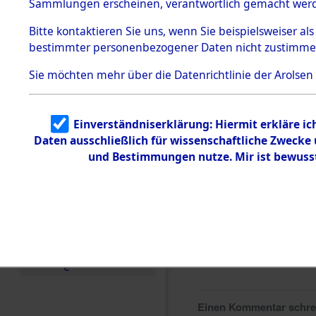
0288 (846
Sammlungen erscheinen, verantwortlich gemacht wer
Todesmärsche
5.3.1 Alliierte
Bitte
kontaktieren
Sie uns, wenn Sie beispielsweiser al
Erhebungen
bestimmter personenbezogener Daten nicht zustimme
zu
Todesmärsch
en
Sie möchten mehr über die Datenrichtlinie der Arolsen
5.3.2
Versuchte
Identifizierun
Einverständniserklärung: Hiermit erkläre i
g
Daten ausschließlich für wissenschaftliche Zweck
5.3.3
Todesmärsch
und Bestimmungen nutze. Mir ist bewuss
e /
Identifikation
unbekannter
Toter
5.3.5
Grabermittlu
ng /
Friedhofsplän
e
Einen Kommentar schr