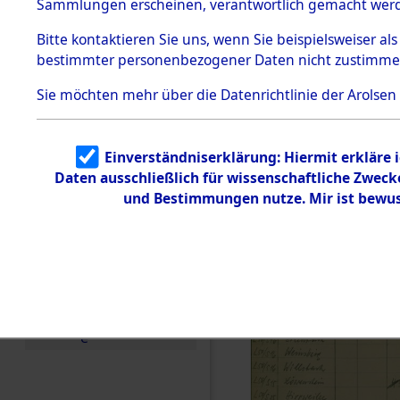
Buchenwal
Sammlungen erscheinen, verantwortlich gemacht wer
Todesmärsche
5.3.1 Alliierte
Außenkom
Bitte
kontaktieren
Sie uns, wenn Sie beispielsweiser al
Erhebungen
bestimmter personenbezogener Daten nicht zustimme
zu
Todesmärsch
→
0036 (8
en
Sie möchten mehr über die Datenrichtlinie der Arolsen
5.3.2
Versuchte
Identifizierun
Einverständniserklärung: Hiermit erkläre 
g
Daten ausschließlich für wissenschaftliche Zwec
5.3.3
Todesmärsch
und Bestimmungen nutze. Mir ist bewus
e /
Identifikation
unbekannter
Toter
5.3.5
Grabermittlu
ng /
Friedhofsplän
e