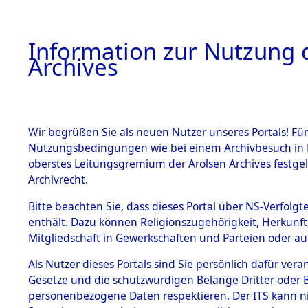
Information zur Nutzung d
Archives
HOME
BESTANDSBESCHREIBUNG
ARCHIVAL
Wir begrüßen Sie als neuen Nutzer unseres Portals! Für
Nutzungsbedingungen wie bei einem Archivbesuch in B
oberstes Leitungsgremium der Arolsen Archives festg
Archivrecht.
BESTÄNDE
Bitte beachten Sie, dass dieses Portal über NS-Verfolgte
Routen de
enthält. Dazu können Religionszugehörigkeit, Herkunf
Mitgliedschaft in Gewerkschaften und Parteien oder auc
Konzentrat
1.
Inhaftierungsdoku
mente
Als Nutzer dieses Portals sind Sie persönlich dafür vera
Natzweiler
Gesetze und die schutzwürdigen Belange Dritter oder B
5. Verschiedenes
personenbezogene Daten respektieren. Der ITS kann nic
5.3