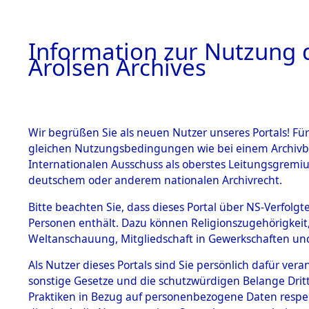
a
A
Information zur Nutzung d
Arolsen Archives
HOME
BESTANDSBESCHREIBUNG
ARCHIVAL
Wir begrüßen Sie als neuen Nutzer unseres Portals! Für
gleichen Nutzungsbedingungen wie bei einem Archivbe
BILD
Internationalen Ausschuss als oberstes Leitungsgremiu
deutschem oder anderem nationalen Archivrecht.
Ermittlungen zu de
BESTÄNDE
Bitte beachten Sie, dass dieses Portal über NS-Verfolgte
Fronberg.
Personen enthält. Dazu können Religionszugehörigkeit,
0001 (84603062)
Weltanschauung, Mitgliedschaft in Gewerkschaften und 
1.
Inhaftierungsdoku
mente
Als Nutzer dieses Portals sind Sie persönlich dafür vera
sonstige Gesetze und die schutzwürdigen Belange Drit
5. Verschiedenes
Praktiken in Bezug auf personenbezogene Daten respekti
5.3