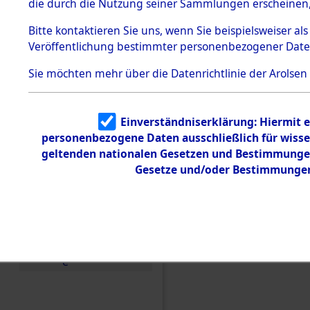
die durch die Nutzung seiner Sammlungen erscheinen,
Todesmärsche
5.3.1 Alliierte
Bitte
kontaktieren
Sie uns, wenn Sie beispielsweiser a
Erhebungen
Veröffentlichung bestimmter personenbezogener Date
zu
Todesmärsch
en
Sie möchten mehr über die Datenrichtlinie der Arolsen
5.3.2
Versuchte
Identifizierun
Einverständniserklärung: Hiermit e
g
personenbezogene Daten ausschließlich für wiss
5.3.3
Einen Kommentar schr
Todesmärsch
geltenden nationalen Gesetzen und Bestimmungen 
e /
Gesetze und/oder Bestimmungen 
den Orten Cham - Fro
Identifikation
unbekannter
Toter
5.3.5
Grabermittlu
ng /
Friedhofsplän
e