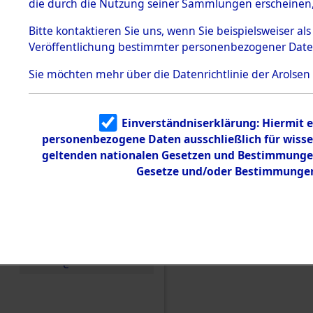
die durch die Nutzung seiner Sammlungen erscheinen,
Todesmärsche
5.3.1 Alliierte
Bitte
kontaktieren
Sie uns, wenn Sie beispielsweiser a
Erhebungen
Veröffentlichung bestimmter personenbezogener Date
zu
Todesmärsch
en
Sie möchten mehr über die Datenrichtlinie der Arolsen
5.3.2
Versuchte
Identifizierun
Einen Kommentar schr
Einverständniserklärung: Hiermit e
g
personenbezogene Daten ausschließlich für wiss
den Orten Gardelege 
5.3.3
Todesmärsch
geltenden nationalen Gesetzen und Bestimmungen 
e /
Gesetze und/oder Bestimmungen 
Identifikation
unbekannter
Toter
5.3.5
Grabermittlu
ng /
Friedhofsplän
e