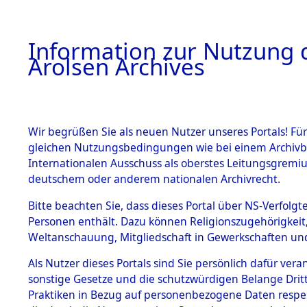
a
A
Information zur Nutzung d
Arolsen Archives
HOME
BESTANDSBESCHREIBUNG
ARCHIVAL
Wir begrüßen Sie als neuen Nutzer unseres Portals! Für
gleichen Nutzungsbedingungen wie bei einem Archivbe
BILD
Internationalen Ausschuss als oberstes Leitungsgremiu
deutschem oder anderem nationalen Archivrecht.
Ermittlungen zu de
BESTÄNDE
Bitte beachten Sie, dass dieses Portal über NS-Verfolgte
Hofham.
Personen enthält. Dazu können Religionszugehörigkeit,
0001 (84603601)
Weltanschauung, Mitgliedschaft in Gewerkschaften und 
1.
Inhaftierungsdoku
mente
Als Nutzer dieses Portals sind Sie persönlich dafür vera
sonstige Gesetze und die schutzwürdigen Belange Drit
5. Verschiedenes
Praktiken in Bezug auf personenbezogene Daten respekti
5.3