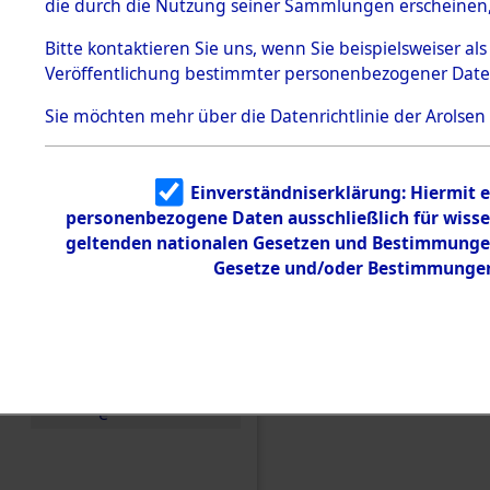
die durch die Nutzung seiner Sammlungen erscheinen,
Todesmärsche
5.3.1 Alliierte
Bitte
kontaktieren
Sie uns, wenn Sie beispielsweiser a
Erhebungen
Veröffentlichung bestimmter personenbezogener Date
zu
Todesmärsch
en
Sie möchten mehr über die Datenrichtlinie der Arolsen
5.3.2
Versuchte
Identifizierun
Einen Kommentar schr
Einverständniserklärung: Hiermit e
g
personenbezogene Daten ausschließlich für wiss
5.3.3
den Orten Gardelege 
Todesmärsch
geltenden nationalen Gesetzen und Bestimmungen 
e /
Gesetze und/oder Bestimmungen 
Identifikation
unbekannter
Toter
5.3.5
Grabermittlu
ng /
Friedhofsplän
e