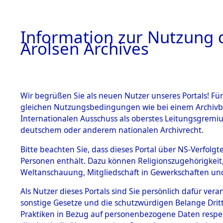
a
A
Information zur Nutzung d
Arolsen Archives
HOME
BESTANDSBESCHREIBUNG
ARCHIVAL
Wir begrüßen Sie als neuen Nutzer unseres Portals! Für
gleichen Nutzungsbedingungen wie bei einem Archivbe
BILD
Internationalen Ausschuss als oberstes Leitungsgremiu
deutschem oder anderem nationalen Archivrecht.
Ermittlungen zu de
BESTÄNDE
Bitte beachten Sie, dass dieses Portal über NS-Verfolgte
Hofham.
Personen enthält. Dazu können Religionszugehörigkeit,
0002 (84603828)
Weltanschauung, Mitgliedschaft in Gewerkschaften und 
1.
Inhaftierungsdoku
mente
Als Nutzer dieses Portals sind Sie persönlich dafür vera
sonstige Gesetze und die schutzwürdigen Belange Drit
5. Verschiedenes
Praktiken in Bezug auf personenbezogene Daten respekti
5.3