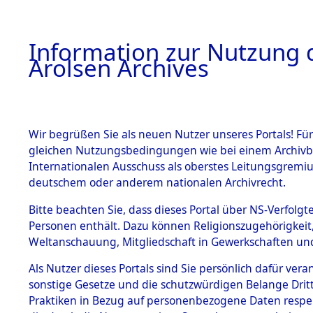
a
A
Information zur Nutzung d
Arolsen Archives
HOME
BESTANDSBESCHREIBUNG
ARCHIVAL
Wir begrüßen Sie als neuen Nutzer unseres Portals! Für
gleichen Nutzungsbedingungen wie bei einem Archivbe
BILD
Internationalen Ausschuss als oberstes Leitungsgremiu
deutschem oder anderem nationalen Archivrecht.
Ermittlungen zu de
BESTÄNDE
Bitte beachten Sie, dass dieses Portal über NS-Verfolgte
Hofham.
Personen enthält. Dazu können Religionszugehörigkeit,
0002 (84603828)
Weltanschauung, Mitgliedschaft in Gewerkschaften und 
1.
Inhaftierungsdoku
mente
Als Nutzer dieses Portals sind Sie persönlich dafür vera
sonstige Gesetze und die schutzwürdigen Belange Drit
5. Verschiedenes
Praktiken in Bezug auf personenbezogene Daten respekti
5.3