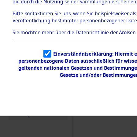
die durch die Nutzung seiner Sammlungen erscheinen,
Todesmärsche
5.3.1 Alliierte
Bitte
kontaktieren
Sie uns, wenn Sie beispielsweiser a
Erhebungen
Veröffentlichung bestimmter personenbezogener Date
zu
Todesmärsch
en
Sie möchten mehr über die Datenrichtlinie der Arolsen
5.3.2
Versuchte
Identifizierun
Einen Kommentar schr
Einverständniserklärung: Hiermit e
g
personenbezogene Daten ausschließlich für wiss
den Orten Gardelege 
5.3.3
Todesmärsch
geltenden nationalen Gesetzen und Bestimmungen 
e /
Gesetze und/oder Bestimmungen 
Identifikation
unbekannter
Toter
5.3.5
Grabermittlu
ng /
Friedhofsplän
e