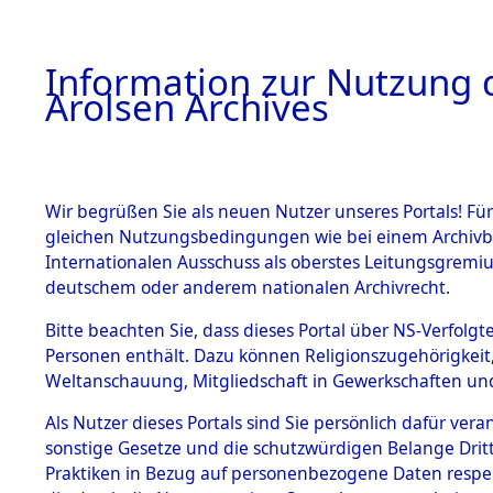
a
A
Information zur Nutzung d
Arolsen Archives
HOME
BESTANDSBESCHREIBUNG
ARCHIVAL
Wir begrüßen Sie als neuen Nutzer unseres Portals! Für
gleichen Nutzungsbedingungen wie bei einem Archivbe
BILD
Internationalen Ausschuss als oberstes Leitungsgremiu
deutschem oder anderem nationalen Archivrecht.
Ermittlungen zu de
BESTÄNDE
Bitte beachten Sie, dass dieses Portal über NS-Verfolgte
Hofham.
Personen enthält. Dazu können Religionszugehörigkeit,
0003 (84603949)
Weltanschauung, Mitgliedschaft in Gewerkschaften und 
1.
Inhaftierungsdoku
mente
Als Nutzer dieses Portals sind Sie persönlich dafür vera
sonstige Gesetze und die schutzwürdigen Belange Drit
5. Verschiedenes
Praktiken in Bezug auf personenbezogene Daten respekti
5.3