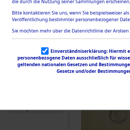
die durch die Nutzung seiner Sammlungen erscheinen,
Todesmärsche
5.3.1 Alliierte
Bitte
kontaktieren
Sie uns, wenn Sie beispielsweiser a
Erhebungen
Veröffentlichung bestimmter personenbezogener Date
zu
Todesmärsch
en
Sie möchten mehr über die Datenrichtlinie der Arolsen
5.3.2
Versuchte
Identifizierun
Einverständniserklärung: Hiermit e
g
personenbezogene Daten ausschließlich für wiss
5.3.3
Todesmärsch
geltenden nationalen Gesetzen und Bestimmungen 
e /
Gesetze und/oder Bestimmungen 
Identifikation
unbekannter
Toter
5.3.5
Grabermittlu
ng /
Friedhofsplän
e