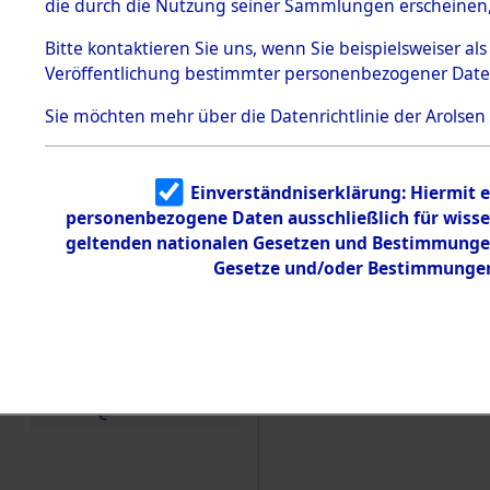
die durch die Nutzung seiner Sammlungen erscheinen,
Todesmärsche
5.3.1 Alliierte
Bitte
kontaktieren
Sie uns, wenn Sie beispielsweiser a
Erhebungen
Veröffentlichung bestimmter personenbezogener Date
zu
Todesmärsch
en
Sie möchten mehr über die Datenrichtlinie der Arolsen
5.3.2
Versuchte
Identifizierun
Einverständniserklärung: Hiermit e
g
personenbezogene Daten ausschließlich für wiss
5.3.3
Einen Kommentar schr
Todesmärsch
geltenden nationalen Gesetzen und Bestimmungen 
e /
Gesetze und/oder Bestimmungen 
den Orten Gardelege 
Identifikation
unbekannter
Toter
5.3.5
Grabermittlu
ng /
Friedhofsplän
e