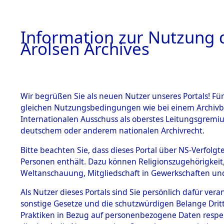
a
A
Information zur Nutzung d
Arolsen Archives
HOME
BESTANDSBESCHREIBUNG
ARCHIVAL
Wir begrüßen Sie als neuen Nutzer unseres Portals! Für
gleichen Nutzungsbedingungen wie bei einem Archivbe
BILD
Internationalen Ausschuss als oberstes Leitungsgremiu
deutschem oder anderem nationalen Archivrecht.
Ermittlungen zu de
BESTÄNDE
Bitte beachten Sie, dass dieses Portal über NS-Verfolgte
Hofham.
Personen enthält. Dazu können Religionszugehörigkeit,
0003 (84603949)
Weltanschauung, Mitgliedschaft in Gewerkschaften und 
1.
Inhaftierungsdoku
mente
Als Nutzer dieses Portals sind Sie persönlich dafür vera
sonstige Gesetze und die schutzwürdigen Belange Drit
5. Verschiedenes
Praktiken in Bezug auf personenbezogene Daten respekti
5.3