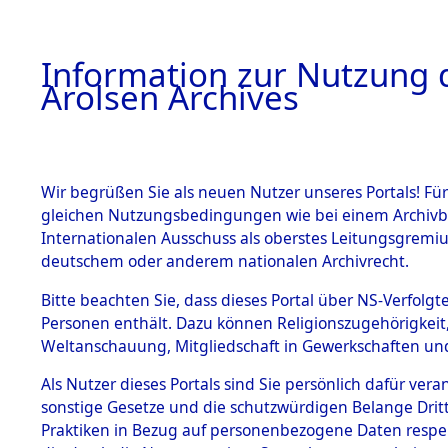
a
A
Information zur Nutzung d
Arolsen Archives
HOME
BESTANDSBESCHREIBUNG
ARCHIVAL
Wir begrüßen Sie als neuen Nutzer unseres Portals! Für
gleichen Nutzungsbedingungen wie bei einem Archivbe
BILD
Internationalen Ausschuss als oberstes Leitungsgremiu
deutschem oder anderem nationalen Archivrecht.
Ermittlungen zu de
BESTÄNDE
Bitte beachten Sie, dass dieses Portal über NS-Verfolgte
Muschenried.
Personen enthält. Dazu können Religionszugehörigkeit,
0002 (84604327)
Weltanschauung, Mitgliedschaft in Gewerkschaften und 
1.
Inhaftierungsdoku
mente
Als Nutzer dieses Portals sind Sie persönlich dafür vera
sonstige Gesetze und die schutzwürdigen Belange Drit
5. Verschiedenes
Praktiken in Bezug auf personenbezogene Daten respekti
5.3