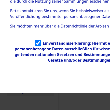
die durch die Nutzung seiner Sammlungen erscheinen,
Todesmärsche
5.3.1 Alliierte
Bitte
kontaktieren
Sie uns, wenn Sie beispielsweiser a
Erhebungen
Veröffentlichung bestimmter personenbezogener Date
zu
Todesmärsch
en
Sie möchten mehr über die Datenrichtlinie der Arolsen
5.3.2
Versuchte
Identifizierun
Einen Kommentar schr
Einverständniserklärung: Hiermit e
g
personenbezogene Daten ausschließlich für wiss
5.3.3
den Orten Kemnath - 
Todesmärsch
geltenden nationalen Gesetzen und Bestimmungen 
(84604444)
e /
Gesetze und/oder Bestimmungen 
Identifikation
unbekannter
Toter
5.3.5
Grabermittlu
ng /
Friedhofsplän
e