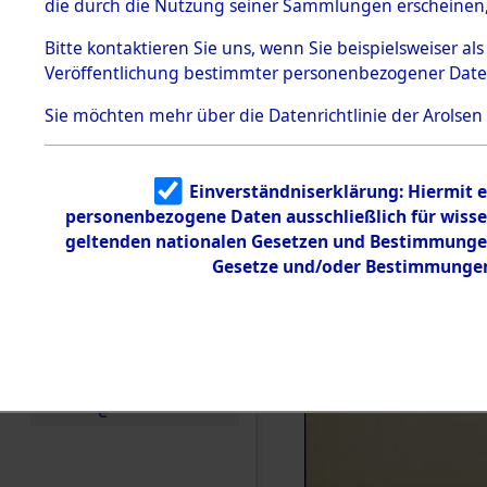
die durch die Nutzung seiner Sammlungen erscheinen,
Todesmärsche
5.3.1 Alliierte
Bitte
kontaktieren
Sie uns, wenn Sie beispielsweiser a
Erhebungen
Veröffentlichung bestimmter personenbezogener Date
zu
Todesmärsch
en
Sie möchten mehr über die Datenrichtlinie der Arolsen
5.3.2
Versuchte
Identifizierun
Einverständniserklärung: Hiermit e
g
personenbezogene Daten ausschließlich für wiss
5.3.3
Todesmärsch
geltenden nationalen Gesetzen und Bestimmungen 
e /
Gesetze und/oder Bestimmungen 
Identifikation
unbekannter
Toter
5.3.5
Grabermittlu
ng /
Friedhofsplän
e