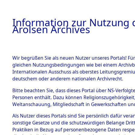
a
A
Information zur Nutzung d
Arolsen Archives
HOME
BESTANDSBESCHREIBUNG
ARCHIVAL
Wir begrüßen Sie als neuen Nutzer unseres Portals! Für
gleichen Nutzungsbedingungen wie bei einem Archivbe
BILD
Internationalen Ausschuss als oberstes Leitungsgremiu
deutschem oder anderem nationalen Archivrecht.
Ermittlungen zu d
BESTÄNDE
Bitte beachten Sie, dass dieses Portal über NS-Verfolgte
vorm Wald - Rötz.
Personen enthält. Dazu können Religionszugehörigkeit,
0002 (84604893)
Weltanschauung, Mitgliedschaft in Gewerkschaften und 
1.
Inhaftierungsdoku
mente
Als Nutzer dieses Portals sind Sie persönlich dafür vera
sonstige Gesetze und die schutzwürdigen Belange Drit
5. Verschiedenes
Praktiken in Bezug auf personenbezogene Daten respekti
5.3