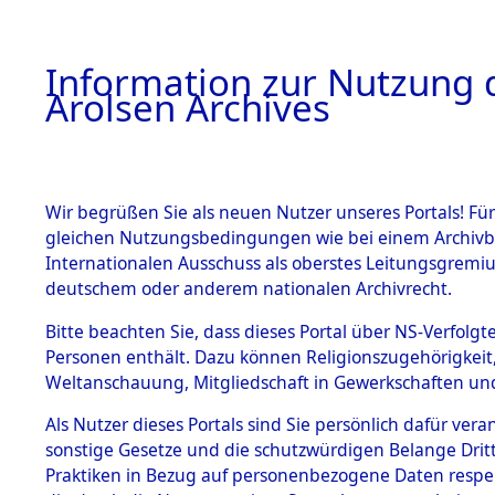
a
A
Information zur Nutzung d
Arolsen Archives
HOME
BESTANDSBESCHREIBUNG
ARCHIVAL
Wir begrüßen Sie als neuen Nutzer unseres Portals! Für
gleichen Nutzungsbedingungen wie bei einem Archivbe
BILD
Internationalen Ausschuss als oberstes Leitungsgremiu
deutschem oder anderem nationalen Archivrecht.
Ermittlungen zu de
BESTÄNDE
Bitte beachten Sie, dass dieses Portal über NS-Verfolgte
Steinrain.
Personen enthält. Dazu können Religionszugehörigkeit,
0003 (84605541)
Weltanschauung, Mitgliedschaft in Gewerkschaften und 
1.
Inhaftierungsdoku
mente
Als Nutzer dieses Portals sind Sie persönlich dafür vera
sonstige Gesetze und die schutzwürdigen Belange Drit
5. Verschiedenes
Praktiken in Bezug auf personenbezogene Daten respekti
5.3