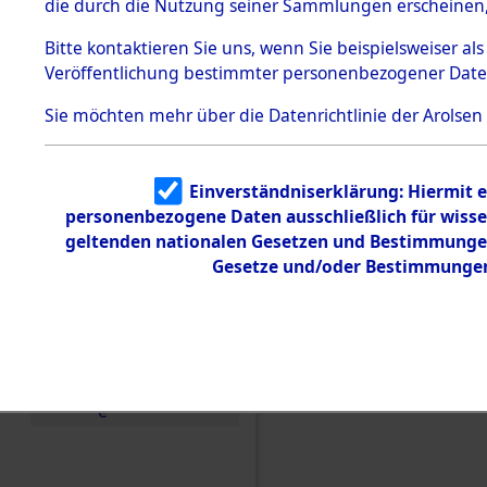
die durch die Nutzung seiner Sammlungen erscheinen,
Todesmärsche
5.3.1 Alliierte
Bitte
kontaktieren
Sie uns, wenn Sie beispielsweiser a
Erhebungen
Veröffentlichung bestimmter personenbezogener Date
zu
Todesmärsch
en
Sie möchten mehr über die Datenrichtlinie der Arolsen
5.3.2
Versuchte
Identifizierun
Einen Kommentar schr
Einverständniserklärung: Hiermit e
g
personenbezogene Daten ausschließlich für wiss
5.3.3
den Orten Schandelah 
Todesmärsch
geltenden nationalen Gesetzen und Bestimmungen 
(84605678)
e /
Gesetze und/oder Bestimmungen 
Identifikation
unbekannter
Toter
5.3.5
Grabermittlu
ng /
Friedhofsplän
e