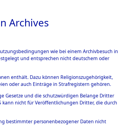
n Archives
TIONS ONLINE
n Nutzungsbedingungen wie bei einem Archivbesuch in
festgelegt und entsprechen nicht deutschem oder
rsonen enthält. Dazu können Religionszugehörigkeit,
en oder auch Einträge in Strafregistern gehören.
0090 (84605791)
tige Gesetze und die schutzwürdigen Belange Dritter
ann nicht für Veröffentlichungen Dritter, die durch
hung bestimmter personenbezogener Daten nicht