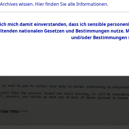
 Archives wissen.
Hier
finden Sie alle Informationen.
 ich mich damit einverstanden, dass ich sensible persone
tenden nationalen Gesetzen und Bestimmungen nutze. Mir
und/oder Bestimmungen st