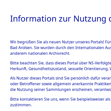
Information zur Nutzung d
Wir begrüßen Sie als neuen Nutzer unseres Portals! Fü
HOME
BESTANDSBESCHREIBUNG
ARC
Bad Arolsen. Sie wurden durch den Internationalen Au
anderem nationalen Archivrecht.
Bitte beachten Sie, dass dieses Portal über NS-Verfolgt
Herkunft, Gesundheitszustand, sexuelle Orientierung, 
Ermittlungen zu den
BESTÄNDE
Als Nutzer dieses Portals sind Sie persönlich dafür ver
oder Betroffener sowie allgemein anerkannte Praktiken
1.
die Nutzung seiner Sammlungen erscheinen, verantwo
Inhaftierungsdoku
mente
Bitte
kontaktieren
Sie uns, wenn Sie beispielsweiser a
5. Verschiedenes
zustimmen.
5.3