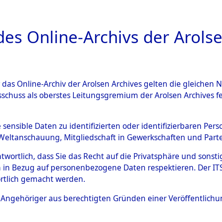
a
A
es Online-Archivs der Arolse
DIGITAL COLLEC
r das Online-Archiv der Arolsen Archives gelten die gleiche
HIVALE
ÜBERSICHT
BILD
sschuss als oberstes Leitungsgremium der Arolsen Archives 
e sensible Daten zu identifizierten oder identifizierbaren Pe
Weltanschauung, Mitgliedschaft in Gewerkschaften und Partei
 Orten Schandelah - Steinrain.
0004 (84605701)
antwortlich, dass Sie das Recht auf die Privatsphäre und sons
 in Bezug auf personenbezogene Daten respektieren. Der ITS k
rtlich gemacht werden.
ls Angehöriger aus berechtigten Gründen einer Veröffentlic