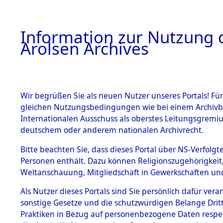
a
A
Information zur Nutzung d
Arolsen Archives
HOME
BESTANDSBESCHREIBUNG
ARCHIVAL
Wir begrüßen Sie als neuen Nutzer unseres Portals! Für
gleichen Nutzungsbedingungen wie bei einem Archivbe
BILD
Internationalen Ausschuss als oberstes Leitungsgremiu
deutschem oder anderem nationalen Archivrecht.
Ermittlungen zu de
BESTÄNDE
Bitte beachten Sie, dass dieses Portal über NS-Verfolgte
Waakirchen.
Personen enthält. Dazu können Religionszugehörigkeit,
0002 (84606071)
Weltanschauung, Mitgliedschaft in Gewerkschaften und 
1.
Inhaftierungsdoku
mente
Als Nutzer dieses Portals sind Sie persönlich dafür vera
sonstige Gesetze und die schutzwürdigen Belange Drit
5. Verschiedenes
Praktiken in Bezug auf personenbezogene Daten respekti
5.3