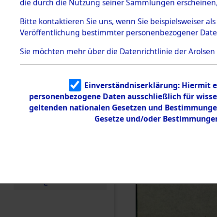
die durch die Nutzung seiner Sammlungen erscheinen,
Todesmärsche
5.3.1 Alliierte
Bitte
kontaktieren
Sie uns, wenn Sie beispielsweiser a
Erhebungen
Veröffentlichung bestimmter personenbezogener Date
zu
Todesmärsch
en
Sie möchten mehr über die Datenrichtlinie der Arolsen
5.3.2
Versuchte
Identifizierun
Einverständniserklärung: Hiermit e
g
personenbezogene Daten ausschließlich für wiss
5.3.3
Todesmärsch
geltenden nationalen Gesetzen und Bestimmungen 
e /
Gesetze und/oder Bestimmungen 
Identifikation
unbekannter
Toter
5.3.5
Grabermittlu
ng /
Friedhofsplän
e