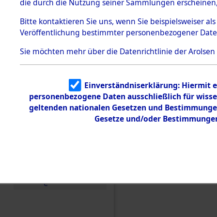
die durch die Nutzung seiner Sammlungen erscheinen,
Todesmärsche
5.3.1 Alliierte
Bitte
kontaktieren
Sie uns, wenn Sie beispielsweiser a
Erhebungen
Veröffentlichung bestimmter personenbezogener Date
zu
Todesmärsch
en
Sie möchten mehr über die Datenrichtlinie der Arolsen
5.3.2
Versuchte
Identifizierun
Einen Kommentar schr
Einverständniserklärung: Hiermit e
g
personenbezogene Daten ausschließlich für wiss
5.3.3
den Orten Wallersdorf
Todesmärsch
geltenden nationalen Gesetzen und Bestimmungen 
(84606557)
e /
Gesetze und/oder Bestimmungen 
Identifikation
unbekannter
Toter
5.3.5
Grabermittlu
ng /
Friedhofsplän
e