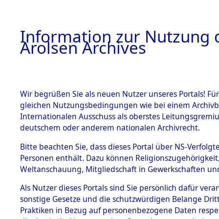
a
A
Information zur Nutzung d
Arolsen Archives
HOME
BESTANDSBESCHREIBUNG
ARCHIVAL
Wir begrüßen Sie als neuen Nutzer unseres Portals! Für
gleichen Nutzungsbedingungen wie bei einem Archivbe
BILD
Internationalen Ausschuss als oberstes Leitungsgremiu
deutschem oder anderem nationalen Archivrecht.
Ermittlungen zu de
BESTÄNDE
Bitte beachten Sie, dass dieses Portal über NS-Verfolgte
– Linz an der Donau
Personen enthält. Dazu können Religionszugehörigkeit,
0002 (84606450)
Weltanschauung, Mitgliedschaft in Gewerkschaften und 
1.
Inhaftierungsdoku
mente
Als Nutzer dieses Portals sind Sie persönlich dafür vera
sonstige Gesetze und die schutzwürdigen Belange Drit
5. Verschiedenes
Praktiken in Bezug auf personenbezogene Daten respekti
5.3