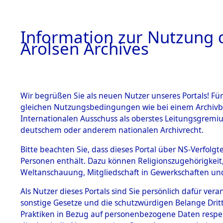
a
A
Information zur Nutzung d
Arolsen Archives
HOME
BESTANDSBESCHREIBUNG
ARCHIVAL
Wir begrüßen Sie als neuen Nutzer unseres Portals! Für
gleichen Nutzungsbedingungen wie bei einem Archivbe
BILD
Internationalen Ausschuss als oberstes Leitungsgremiu
deutschem oder anderem nationalen Archivrecht.
Listen von auf Tod
BESTÄNDE
Bitte beachten Sie, dass dieses Portal über NS-Verfolgte
Verstorbenen.
Personen enthält. Dazu können Religionszugehörigkeit,
0002 (84608215)
Weltanschauung, Mitgliedschaft in Gewerkschaften und 
1.
Inhaftierungsdoku
mente
Als Nutzer dieses Portals sind Sie persönlich dafür vera
sonstige Gesetze und die schutzwürdigen Belange Drit
5. Verschiedenes
Praktiken in Bezug auf personenbezogene Daten respekti
5.3