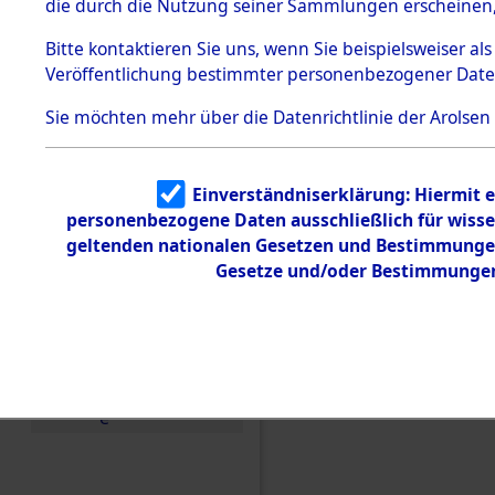
die durch die Nutzung seiner Sammlungen erscheinen,
Todesmärsche
5.3.1 Alliierte
Bitte
kontaktieren
Sie uns, wenn Sie beispielsweiser a
Erhebungen
Veröffentlichung bestimmter personenbezogener Date
zu
Todesmärsch
en
Sie möchten mehr über die Datenrichtlinie der Arolsen
5.3.2
Versuchte
Identifizierun
Einen Kommentar schr
Einverständniserklärung: Hiermit e
g
personenbezogene Daten ausschließlich für wiss
5.3.3
Todesmärschen Versto
Todesmärsch
geltenden nationalen Gesetzen und Bestimmungen 
e /
Gesetze und/oder Bestimmungen 
Identifikation
unbekannter
Toter
5.3.5
Grabermittlu
ng /
Friedhofsplän
e