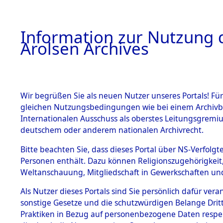
a
A
Information zur Nutzung d
Arolsen Archives
HOME
BESTANDSBESCHREIBUNG
ARCHIVAL
Wir begrüßen Sie als neuen Nutzer unseres Portals! Für
gleichen Nutzungsbedingungen wie bei einem Archivbe
BILD
Internationalen Ausschuss als oberstes Leitungsgremiu
deutschem oder anderem nationalen Archivrecht.
Auswertungen von 
BESTÄNDE
Bitte beachten Sie, dass dieses Portal über NS-Verfolgte
unbekannte auslän
Personen enthält. Dazu können Religionszugehörigkeit,
und unbekannte Tod
Weltanschauung, Mitgliedschaft in Gewerkschaften und 
0002 (84609276)
1.
Inhaftierungsdoku
mente
Als Nutzer dieses Portals sind Sie persönlich dafür vera
sonstige Gesetze und die schutzwürdigen Belange Drit
5. Verschiedenes
Praktiken in Bezug auf personenbezogene Daten respekti
5.3