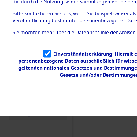
die durch die Nutzung seiner Sammlungen erscheinen,
Todesmärsche
5.3.1 Alliierte
Bitte
kontaktieren
Sie uns, wenn Sie beispielsweiser a
Erhebungen
Veröffentlichung bestimmter personenbezogener Date
zu
Todesmärsch
en
Sie möchten mehr über die Datenrichtlinie der Arolsen
5.3.2
Versuchte
Identifizierun
Einverständniserklärung: Hiermit e
g
Einen Kommentar schr
personenbezogene Daten ausschließlich für wiss
5.3.3
Todesmärsch
geltenden nationalen Gesetzen und Bestimmungen 
von Daten über unbek
e /
Gesetze und/oder Bestimmungen 
Todesopfer und unbek
Identifikation
unbekannter
(84609285)
Toter
5.3.5
Grabermittlu
ng /
Friedhofsplän
e