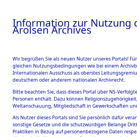
a
A
Information zur Nutzung d
Arolsen Archives
HOME
BESTANDSBESCHREIBUNG
ARCHIVAL
Wir begrüßen Sie als neuen Nutzer unseres Portals! Für
gleichen Nutzungsbedingungen wie bei einem Archivbe
BILD
Internationalen Ausschuss als oberstes Leitungsgremiu
deutschem oder anderem nationalen Archivrecht.
Auswertungen von 
BESTÄNDE
Bitte beachten Sie, dass dieses Portal über NS-Verfolgte
unbekannte auslän
Personen enthält. Dazu können Religionszugehörigkeit,
und unbekannte Tod
Weltanschauung, Mitgliedschaft in Gewerkschaften und 
0004 (84609500)
1.
Inhaftierungsdoku
mente
Als Nutzer dieses Portals sind Sie persönlich dafür vera
sonstige Gesetze und die schutzwürdigen Belange Drit
5. Verschiedenes
Praktiken in Bezug auf personenbezogene Daten respekti
5.3