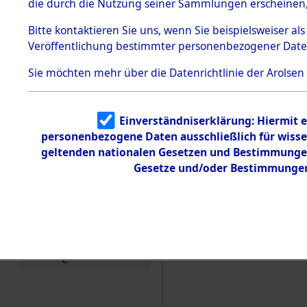
die durch die Nutzung seiner Sammlungen erscheinen,
Todesmärsche
5.3.1 Alliierte
Bitte
kontaktieren
Sie uns, wenn Sie beispielsweiser a
Erhebungen
Veröffentlichung bestimmter personenbezogener Date
zu
Todesmärsch
en
Sie möchten mehr über die Datenrichtlinie der Arolsen
5.3.2
Versuchte
Identifizierun
Einverständniserklärung: Hiermit e
g
Einen Kommentar schr
personenbezogene Daten ausschließlich für wiss
5.3.3
Todesmärsch
geltenden nationalen Gesetzen und Bestimmungen 
von Daten über unbek
e /
Gesetze und/oder Bestimmungen 
Todesopfer und unbek
Identifikation
unbekannter
(84609601)
Toter
5.3.5
Grabermittlu
ng /
Friedhofsplän
e