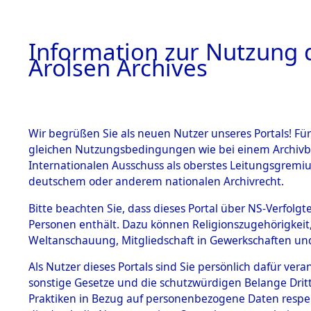
a
A
Information zur Nutzung d
Arolsen Archives
HOME
BESTANDSBESCHREIBUNG
ARCHIVAL
Wir begrüßen Sie als neuen Nutzer unseres Portals! Für
gleichen Nutzungsbedingungen wie bei einem Archivbe
BILD
Internationalen Ausschuss als oberstes Leitungsgremiu
deutschem oder anderem nationalen Archivrecht.
Auswertungen von 
BESTÄNDE
Bitte beachten Sie, dass dieses Portal über NS-Verfolgte
unbekannte auslän
Personen enthält. Dazu können Religionszugehörigkeit,
und unbekannte Tod
Weltanschauung, Mitgliedschaft in Gewerkschaften und 
0002 (84611031)
1.
Inhaftierungsdoku
mente
Als Nutzer dieses Portals sind Sie persönlich dafür vera
sonstige Gesetze und die schutzwürdigen Belange Drit
5. Verschiedenes
Praktiken in Bezug auf personenbezogene Daten respekti
5.3