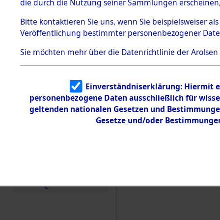
die durch die Nutzung seiner Sammlungen erscheinen,
Todesmärsche
5.3.1 Alliierte
Bitte
kontaktieren
Sie uns, wenn Sie beispielsweiser a
Erhebungen
Veröffentlichung bestimmter personenbezogener Date
zu
Todesmärsch
en
Sie möchten mehr über die Datenrichtlinie der Arolsen
5.3.2
Versuchte
Identifizierun
Einverständniserklärung: Hiermit e
g
Einen Kommentar schr
personenbezogene Daten ausschließlich für wiss
5.3.3
Todesmärsch
geltenden nationalen Gesetzen und Bestimmungen 
von Daten über unbek
e /
Gesetze und/oder Bestimmungen 
Todesopfer und unbek
Identifikation
unbekannter
(84611038)
Toter
5.3.5
Grabermittlu
ng /
Friedhofsplän
e