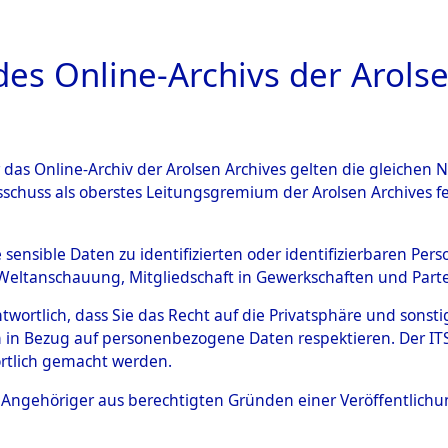
a
A
es Online-Archivs der Arolse
DIGITAL COLLEC
r das Online-Archiv der Arolsen Archives gelten die gleiche
HIVALE
ÜBERSICHT
BILD
sschuss als oberstes Leitungsgremium der Arolsen Archives 
e sensible Daten zu identifizierten oder identifizierbaren Pe
Weltanschauung, Mitgliedschaft in Gewerkschaften und Partei
 aus den Ergebnissen der Identifikationsmaßnahmen.
antwortlich, dass Sie das Recht auf die Privatsphäre und sons
 in Bezug auf personenbezogene Daten respektieren. Der ITS k
rtlich gemacht werden.
ls Angehöriger aus berechtigten Gründen einer Veröffentlic