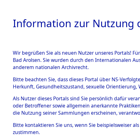
Information zur Nutzung d
Wir begrüßen Sie als neuen Nutzer unseres Portals! Fü
HOME
BESTANDSBESCHREIBUNG
ARC
Bad Arolsen. Sie wurden durch den Internationalen Au
anderem nationalen Archivrecht.
Bitte beachten Sie, dass dieses Portal über NS-Verfolgt
Herkunft, Gesundheitszustand, sexuelle Orientierung, 
Auskunftserteilung
BESTÄNDE
Als Nutzer dieses Portals sind Sie persönlich dafür ver
oder Betroffener sowie allgemein anerkannte Praktiken
1.
die Nutzung seiner Sammlungen erscheinen, verantwo
Inhaftierungsdoku
mente
Bitte
kontaktieren
Sie uns, wenn Sie beispielsweiser a
5. Verschiedenes
zustimmen.
5.3