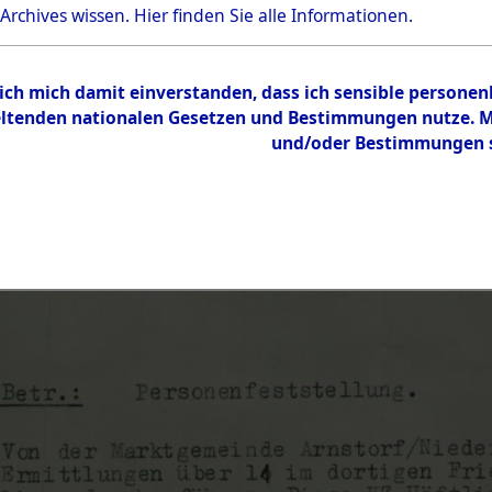
 Archives wissen.
Hier
finden Sie alle Informationen.
 ich mich damit einverstanden, dass ich sensible persone
tenden nationalen Gesetzen und Bestimmungen nutze. Mir
und/oder Bestimmungen st