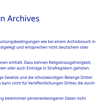
n Archives
TIONS ONLINE
n Nutzungsbedingungen wie bei einem Archivbesuch in
festgelegt und entsprechen nicht deutschem oder
rsonen enthält. Dazu können Religionszugehörigkeit,
en oder auch Einträge in Strafregistern gehören.
0001 (84611432)
0021 (84611454)
tige Gesetze und die schutzwürdigen Belange Dritter
ann nicht für Veröffentlichungen Dritter, die durch
hung bestimmter personenbezogener Daten nicht