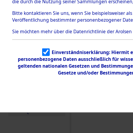
die durch die Nutzung seiner Sammlungen erscheinen,
Todesmärsche
5.3.1 Alliierte
Bitte
kontaktieren
Sie uns, wenn Sie beispielsweiser a
Erhebungen
Veröffentlichung bestimmter personenbezogener Date
zu
Todesmärsch
en
Sie möchten mehr über die Datenrichtlinie der Arolsen
5.3.2
Versuchte
Identifizierun
Einen Kommentar schr
Einverständniserklärung: Hiermit e
g
personenbezogene Daten ausschließlich für wiss
5.3.3
Gräberermittlung für 
Todesmärsch
geltenden nationalen Gesetzen und Bestimmungen 
Gemeinden. 0222 (846
e /
Gesetze und/oder Bestimmungen 
Identifikation
unbekannter
Toter
5.3.5
Grabermittlu
ng /
Friedhofsplän
e