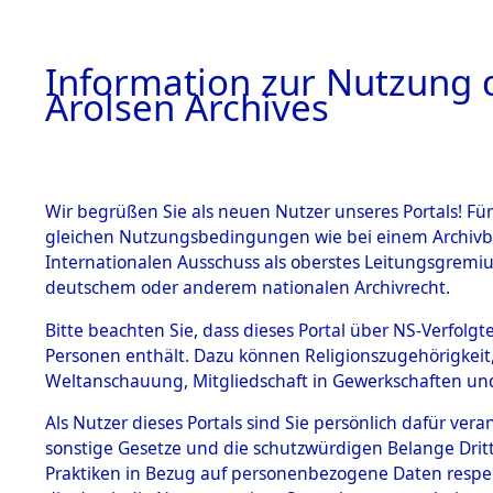
a
A
Information zur Nutzung d
Arolsen Archives
HOME
BESTANDSBESCHREIBUNG
ARCHIVAL
Wir begrüßen Sie als neuen Nutzer unseres Portals! Für
gleichen Nutzungsbedingungen wie bei einem Archivbe
BILD
Internationalen Ausschuss als oberstes Leitungsgremiu
deutschem oder anderem nationalen Archivrecht.
Ergebnisse der Grä
BESTÄNDE
Bitte beachten Sie, dass dieses Portal über NS-Verfolgte
einzelnen betroff
Personen enthält. Dazu können Religionszugehörigkeit,
0003 (84611830)
Weltanschauung, Mitgliedschaft in Gewerkschaften und 
1.
Inhaftierungsdoku
mente
Als Nutzer dieses Portals sind Sie persönlich dafür vera
sonstige Gesetze und die schutzwürdigen Belange Drit
5. Verschiedenes
Praktiken in Bezug auf personenbezogene Daten respekti
5.3