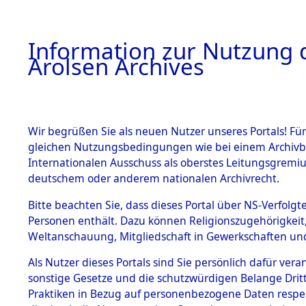
a
A
Information zur Nutzung d
Arolsen Archives
HOME
BESTANDSBESCHREIBUNG
ARCHIVAL
Wir begrüßen Sie als neuen Nutzer unseres Portals! Für
gleichen Nutzungsbedingungen wie bei einem Archivbe
BILD
Internationalen Ausschuss als oberstes Leitungsgremiu
deutschem oder anderem nationalen Archivrecht.
Routen der Todesm
BESTÄNDE
Bitte beachten Sie, dass dieses Portal über NS-Verfolgte
Konzentrationslage
Personen enthält. Dazu können Religionszugehörigkeit,
Natzweiler, Mittelba
Weltanschauung, Mitgliedschaft in Gewerkschaften und 
0001 (84612439)
1.
Inhaftierungsdoku
mente
Als Nutzer dieses Portals sind Sie persönlich dafür vera
sonstige Gesetze und die schutzwürdigen Belange Drit
5. Verschiedenes
Praktiken in Bezug auf personenbezogene Daten respekti
5.3