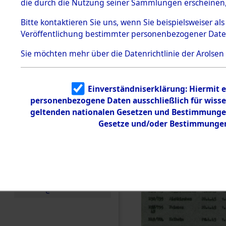
die durch die Nutzung seiner Sammlungen erscheinen,
Todesmärsche
5.3.1 Alliierte
Bitte
kontaktieren
Sie uns, wenn Sie beispielsweiser a
Erhebungen
Veröffentlichung bestimmter personenbezogener Date
zu
Todesmärsch
en
Sie möchten mehr über die Datenrichtlinie der Arolsen
5.3.2
Versuchte
Identifizierun
Einverständniserklärung: Hiermit e
g
personenbezogene Daten ausschließlich für wiss
5.3.3
Todesmärsch
geltenden nationalen Gesetzen und Bestimmungen 
e /
Gesetze und/oder Bestimmungen 
Identifikation
unbekannter
Toter
5.3.5
Grabermittlu
ng /
Friedhofsplän
e