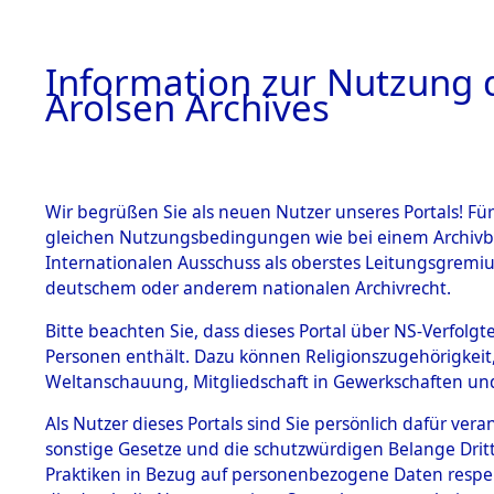
a
A
Information zur Nutzung d
Arolsen Archives
HOME
BESTANDSBESCHREIBUNG
ARCHIVAL
Wir begrüßen Sie als neuen Nutzer unseres Portals! Für
gleichen Nutzungsbedingungen wie bei einem Archivbe
BILD
Internationalen Ausschuss als oberstes Leitungsgremiu
deutschem oder anderem nationalen Archivrecht.
Routen der Todesm
BESTÄNDE
Bitte beachten Sie, dass dieses Portal über NS-Verfolgte
Konzentrationslage
Personen enthält. Dazu können Religionszugehörigkeit,
Natzweiler, Mittelba
Weltanschauung, Mitgliedschaft in Gewerkschaften und 
0002 (84612496)
1.
Inhaftierungsdoku
mente
Als Nutzer dieses Portals sind Sie persönlich dafür vera
sonstige Gesetze und die schutzwürdigen Belange Drit
5. Verschiedenes
Praktiken in Bezug auf personenbezogene Daten respekti
5.3