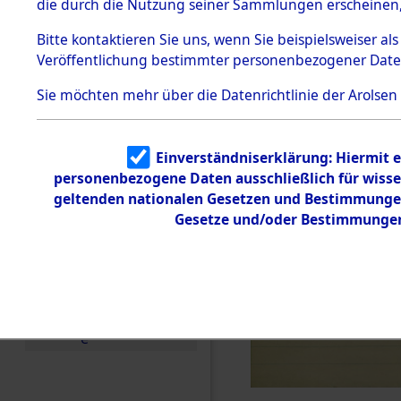
die durch die Nutzung seiner Sammlungen erscheinen,
Todesmärsche
5.3.1 Alliierte
Bitte
kontaktieren
Sie uns, wenn Sie beispielsweiser a
Erhebungen
Veröffentlichung bestimmter personenbezogener Date
zu
Todesmärsch
en
Sie möchten mehr über die Datenrichtlinie der Arolsen
5.3.2
Versuchte
Identifizierun
Einverständniserklärung: Hiermit e
g
personenbezogene Daten ausschließlich für wiss
5.3.3
Todesmärsch
geltenden nationalen Gesetzen und Bestimmungen 
e /
Gesetze und/oder Bestimmungen 
Identifikation
unbekannter
Toter
5.3.5
Grabermittlu
ng /
Friedhofsplän
e