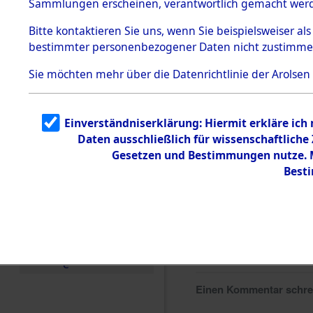
Sammlungen erscheinen, verantwortlich gemacht wer
Todesmärsche
5.3.1 Alliierte
Bitte
kontaktieren
Sie uns, wenn Sie beispielsweiser al
Erhebungen
bestimmter personenbezogener Daten nicht zustimme
zu
Todesmärsch
en
Sie möchten mehr über die Datenrichtlinie der Arolsen
5.3.2
Versuchte
Identifizierun
Einverständniserklärung: Hiermit erkläre ich
g
Daten ausschließlich für wissenschaftlich
5.3.3
Todesmärsch
Gesetzen und Bestimmungen nutze. Mi
e /
Best
Identifikation
unbekannter
Toter
5.3.5
Grabermittlu
ng /
Friedhofsplän
e
Einen Kommentar schr