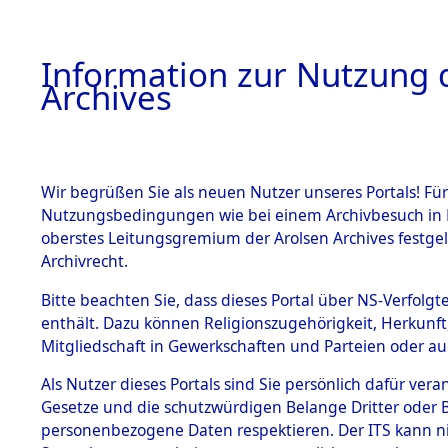
Information zur Nutzung d
Archives
HOME
BESTANDSBESCHREIBUNG
ARCHIVAL
Wir begrüßen Sie als neuen Nutzer unseres Portals! Für
Nutzungsbedingungen wie bei einem Archivbesuch in B
oberstes Leitungsgremium der Arolsen Archives festg
Archivrecht.
BESTÄNDE
Bitte beachten Sie, dass dieses Portal über NS-Verfolgte
Ermittlung
enthält. Dazu können Religionszugehörigkeit, Herkunf
Mitgliedschaft in Gewerkschaften und Parteien oder auc
1.
Achmühle -
Inhaftierungsdoku
mente
Als Nutzer dieses Portals sind Sie persönlich dafür vera
(84602480
Gesetze und die schutzwürdigen Belange Dritter oder B
5. Verschiedenes
personenbezogene Daten respektieren. Der ITS kann nic
5.3