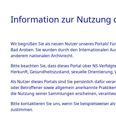
Information zur Nutzung d
Wir begrüßen Sie als neuen Nutzer unseres Portals! Fü
HOME
BESTANDSB
Bad Arolsen. Sie wurden durch den Internationalen Au
anderem nationalen Archivrecht.
BESTÄNDE
Ermittlung
Bitte beachten Sie, dass dieses Portal über NS-Verfolgt
Herkunft, Gesundheitszustand, sexuelle Orientierung, 
1.
→
0058 (8
Inhaftierungsdoku
Als Nutzer dieses Portals sind Sie persönlich dafür ver
mente
oder Betroffener sowie allgemein anerkannte Praktiken
5. Verschiedenes
die Nutzung seiner Sammlungen erscheinen, verantwo
5.3
Bitte
kontaktieren
Sie uns, wenn Sie beispielsweiser a
Todesmärsche
zustimmen.
5.3.1 Alliierte
Erhebungen