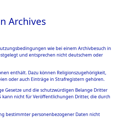
n Archives
TIONS ONLINE
n Nutzungsbedingungen wie bei einem Archivbesuch in
festgelegt und entsprechen nicht deutschem oder
elle.
→
0001 (84602480)
rsonen enthält. Dazu können Religionszugehörigkeit,
en oder auch Einträge in Strafregistern gehören.
tige Gesetze und die schutzwürdigen Belange Dritter
ann nicht für Veröffentlichungen Dritter, die durch
hung bestimmter personenbezogener Daten nicht