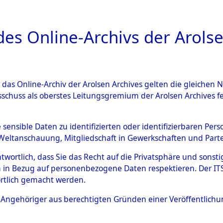
a
A
es Online-Archivs der Arolse
DIGITAL COLLEC
r das Online-Archiv der Arolsen Archives gelten die gleiche
ESCHREIBUNG
ARCHIVALE
ÜBERSICHT
BILD
sschuss als oberstes Leitungsgremium der Arolsen Archives 
en zu den Orten Achmühle - C
e sensible Daten zu identifizierten oder identifizierbaren Pe
Weltanschauung, Mitgliedschaft in Gewerkschaften und Partei
4602539)
antwortlich, dass Sie das Recht auf die Privatsphäre und sons
 in Bezug auf personenbezogene Daten respektieren. Der ITS k
rtlich gemacht werden.
0058 (84602539)
ls Angehöriger aus berechtigten Gründen einer Veröffentlic