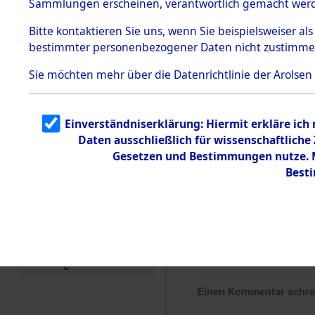
Sammlungen erscheinen, verantwortlich gemacht wer
Todesmärsche
5.3.1 Alliierte
Bitte
kontaktieren
Sie uns, wenn Sie beispielsweiser al
Erhebungen
bestimmter personenbezogener Daten nicht zustimme
zu
Todesmärsch
en
Sie möchten mehr über die Datenrichtlinie der Arolsen
5.3.2
Versuchte
Identifizierun
Einverständniserklärung: Hiermit erkläre ich
g
Daten ausschließlich für wissenschaftlich
5.3.3
Todesmärsch
Gesetzen und Bestimmungen nutze. Mi
e /
Best
Identifikation
unbekannter
Toter
5.3.5
Grabermittlu
ng /
Friedhofsplän
e
Einen Kommentar schr