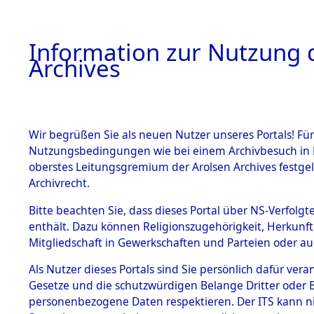
Information zur Nutzung d
Archives
HOME
BESTANDSBESCHREIBUNG
ARCHIVAL
Wir begrüßen Sie als neuen Nutzer unseres Portals! Für
Nutzungsbedingungen wie bei einem Archivbesuch in B
oberstes Leitungsgremium der Arolsen Archives festg
Archivrecht.
BESTÄNDE
Bitte beachten Sie, dass dieses Portal über NS-Verfolgte
Ermittlung
enthält. Dazu können Religionszugehörigkeit, Herkunf
Mitgliedschaft in Gewerkschaften und Parteien oder auc
1.
Achmühle -
Inhaftierungsdoku
mente
Als Nutzer dieses Portals sind Sie persönlich dafür vera
(84602480
Gesetze und die schutzwürdigen Belange Dritter oder B
5. Verschiedenes
personenbezogene Daten respektieren. Der ITS kann nic
5.3