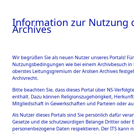
Information zur Nutzung d
Archives
HOME
BESTANDSBESCHREIBUNG
ARCHIVAL
Wir begrüßen Sie als neuen Nutzer unseres Portals! Für
Nutzungsbedingungen wie bei einem Archivbesuch in B
oberstes Leitungsgremium der Arolsen Archives festg
Archivrecht.
BESTÄNDE
Bitte beachten Sie, dass dieses Portal über NS-Verfolgte
Ermittlung
enthält. Dazu können Religionszugehörigkeit, Herkunf
Mitgliedschaft in Gewerkschaften und Parteien oder auc
1.
Achmühle -
Inhaftierungsdoku
mente
Als Nutzer dieses Portals sind Sie persönlich dafür vera
(84602480
Gesetze und die schutzwürdigen Belange Dritter oder B
5. Verschiedenes
personenbezogene Daten respektieren. Der ITS kann nic
5.3