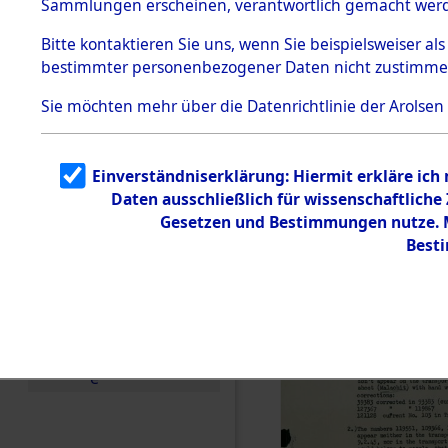
Sammlungen erscheinen, verantwortlich gemacht wer
Todesmärsche
5.3.1 Alliierte
Bitte
kontaktieren
Sie uns, wenn Sie beispielsweiser al
Erhebungen
bestimmter personenbezogener Daten nicht zustimme
zu
Todesmärsch
en
Sie möchten mehr über die Datenrichtlinie der Arolsen
5.3.2
Versuchte
Identifizierun
Einverständniserklärung: Hiermit erkläre ich
g
Daten ausschließlich für wissenschaftlich
5.3.3
Todesmärsch
Gesetzen und Bestimmungen nutze. Mi
e /
Best
Identifikation
unbekannter
Toter
5.3.5
Grabermittlu
ng /
Friedhofsplän
e