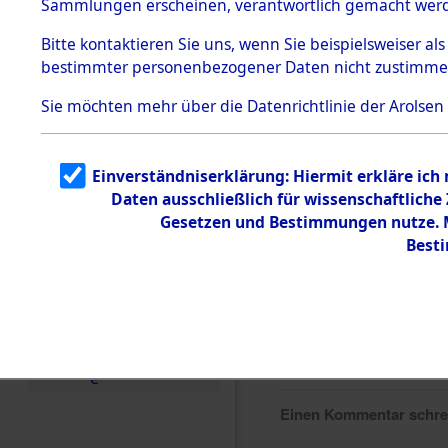
Sammlungen erscheinen, verantwortlich gemacht wer
Todesmärsche
5.3.1 Alliierte
Bitte
kontaktieren
Sie uns, wenn Sie beispielsweiser al
Erhebungen
bestimmter personenbezogener Daten nicht zustimme
zu
Todesmärsch
en
Sie möchten mehr über die Datenrichtlinie der Arolsen
5.3.2
Versuchte
Identifizierun
Einverständniserklärung: Hiermit erkläre ich
g
Daten ausschließlich für wissenschaftlich
5.3.3
Todesmärsch
Gesetzen und Bestimmungen nutze. Mi
e /
Best
Identifikation
unbekannter
Toter
5.3.5
Grabermittlu
ng /
Friedhofsplän
e
Einen Kommentar schr