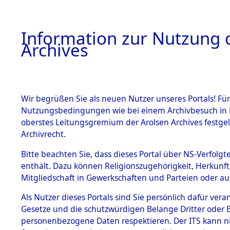
Information zur Nutzung d
Archives
HOME
BESTANDSBESCHREIBUNG
ARCHIVAL
Wir begrüßen Sie als neuen Nutzer unseres Portals! Für
Nutzungsbedingungen wie bei einem Archivbesuch in B
oberstes Leitungsgremium der Arolsen Archives festg
Archivrecht.
BESTÄNDE
Bitte beachten Sie, dass dieses Portal über NS-Verfolgte
Ermittlung
enthält. Dazu können Religionszugehörigkeit, Herkunf
Mitgliedschaft in Gewerkschaften und Parteien oder auc
1.
Achmühle -
Inhaftierungsdoku
mente
Als Nutzer dieses Portals sind Sie persönlich dafür vera
(84602644
Gesetze und die schutzwürdigen Belange Dritter oder B
5. Verschiedenes
personenbezogene Daten respektieren. Der ITS kann nic
5.3