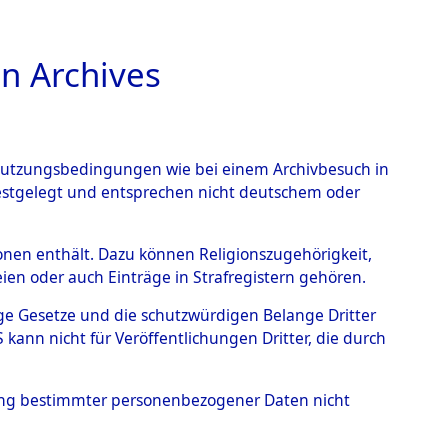
n Archives
TIONS ONLINE
n Nutzungsbedingungen wie bei einem Archivbesuch in
festgelegt und entsprechen nicht deutschem oder
elle.
→
0002 (84602644)
rsonen enthält. Dazu können Religionszugehörigkeit,
en oder auch Einträge in Strafregistern gehören.
tige Gesetze und die schutzwürdigen Belange Dritter
ann nicht für Veröffentlichungen Dritter, die durch
hung bestimmter personenbezogener Daten nicht