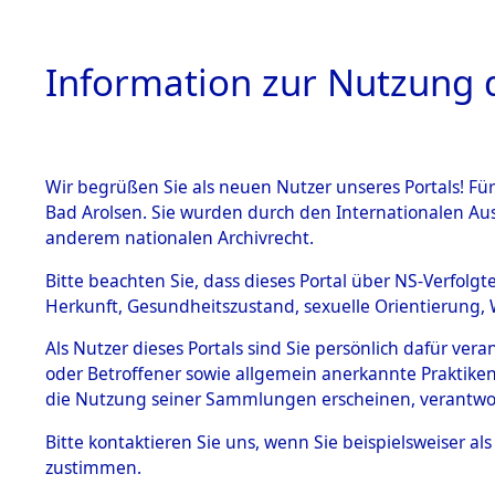
Information zur Nutzung d
Wir begrüßen Sie als neuen Nutzer unseres Portals! Fü
HOME
BESTANDSB
Bad Arolsen. Sie wurden durch den Internationalen Au
anderem nationalen Archivrecht.
BESTÄNDE
Ermittlung
Bitte beachten Sie, dass dieses Portal über NS-Verfolgt
Herkunft, Gesundheitszustand, sexuelle Orientierung, 
1.
→
0045 (8
Inhaftierungsdoku
Als Nutzer dieses Portals sind Sie persönlich dafür ver
mente
oder Betroffener sowie allgemein anerkannte Praktiken
5. Verschiedenes
die Nutzung seiner Sammlungen erscheinen, verantwo
5.3
Bitte
kontaktieren
Sie uns, wenn Sie beispielsweiser a
Todesmärsche
zustimmen.
5.3.1 Alliierte
Erhebungen