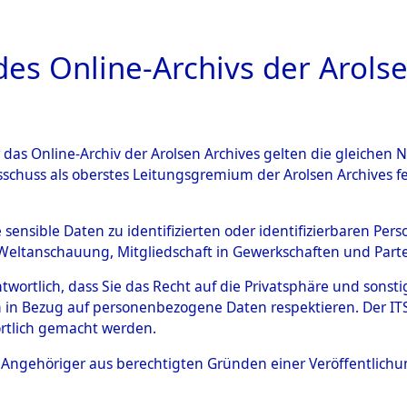
a
A
es Online-Archivs der Arolse
DIGITAL COLLEC
r das Online-Archiv der Arolsen Archives gelten die gleiche
ESCHREIBUNG
ARCHIVALE
ÜBERSICHT
BILD
sschuss als oberstes Leitungsgremium der Arolsen Archives 
en zu den Orten Achmühle - C
e sensible Daten zu identifizierten oder identifizierbaren Pe
Weltanschauung, Mitgliedschaft in Gewerkschaften und Partei
4602689)
antwortlich, dass Sie das Recht auf die Privatsphäre und sons
 in Bezug auf personenbezogene Daten respektieren. Der ITS k
rtlich gemacht werden.
0045 (84602689)
ls Angehöriger aus berechtigten Gründen einer Veröffentlic