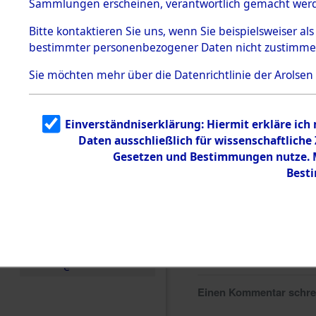
Sammlungen erscheinen, verantwortlich gemacht wer
Todesmärsche
5.3.1 Alliierte
Bitte
kontaktieren
Sie uns, wenn Sie beispielsweiser al
Erhebungen
bestimmter personenbezogener Daten nicht zustimme
zu
Todesmärsch
en
Sie möchten mehr über die Datenrichtlinie der Arolsen
5.3.2
Versuchte
Identifizierun
Einverständniserklärung: Hiermit erkläre ich
g
Daten ausschließlich für wissenschaftlich
5.3.3
Todesmärsch
Gesetzen und Bestimmungen nutze. Mi
e /
Best
Identifikation
unbekannter
Toter
5.3.5
Grabermittlu
ng /
Friedhofsplän
e
Einen Kommentar schr