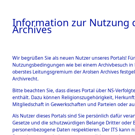
Information zur Nutzung d
Archives
HOME
BESTANDSBESCHREIBUNG
ARCHIVAL
Wir begrüßen Sie als neuen Nutzer unseres Portals! Für
Nutzungsbedingungen wie bei einem Archivbesuch in B
oberstes Leitungsgremium der Arolsen Archives festg
Archivrecht.
BESTÄNDE
Bitte beachten Sie, dass dieses Portal über NS-Verfolgte
Ermittlung
enthält. Dazu können Religionszugehörigkeit, Herkunf
Mitgliedschaft in Gewerkschaften und Parteien oder auc
1.
Achmühle -
Inhaftierungsdoku
mente
Als Nutzer dieses Portals sind Sie persönlich dafür vera
(84602644
Gesetze und die schutzwürdigen Belange Dritter oder B
5. Verschiedenes
personenbezogene Daten respektieren. Der ITS kann nic
5.3