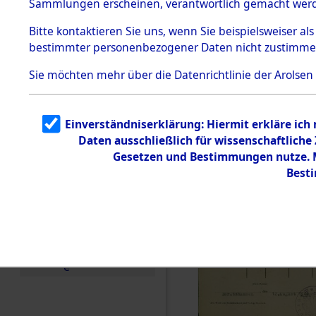
Sammlungen erscheinen, verantwortlich gemacht wer
Todesmärsche
5.3.1 Alliierte
Bitte
kontaktieren
Sie uns, wenn Sie beispielsweiser al
Erhebungen
bestimmter personenbezogener Daten nicht zustimme
zu
Todesmärsch
en
Sie möchten mehr über die Datenrichtlinie der Arolsen
5.3.2
Versuchte
Identifizierun
Einverständniserklärung: Hiermit erkläre ich
g
Daten ausschließlich für wissenschaftlich
5.3.3
Todesmärsch
Gesetzen und Bestimmungen nutze. Mi
e /
Best
Identifikation
unbekannter
Toter
5.3.5
Grabermittlu
ng /
Friedhofsplän
e