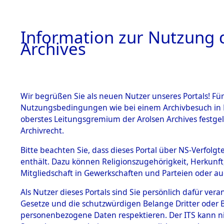
Information zur Nutzung d
Archives
HOME
BESTANDSBESCHREIBUNG
ARCHIVAL
Wir begrüßen Sie als neuen Nutzer unseres Portals! Für
Nutzungsbedingungen wie bei einem Archivbesuch in B
oberstes Leitungsgremium der Arolsen Archives festg
Archivrecht.
BESTÄNDE
Bitte beachten Sie, dass dieses Portal über NS-Verfolgte
Ermittlung
enthält. Dazu können Religionszugehörigkeit, Herkunf
Mitgliedschaft in Gewerkschaften und Parteien oder auc
1.
Achmühle -
Inhaftierungsdoku
mente
Als Nutzer dieses Portals sind Sie persönlich dafür vera
(84602644
Gesetze und die schutzwürdigen Belange Dritter oder B
5. Verschiedenes
personenbezogene Daten respektieren. Der ITS kann nic
5.3