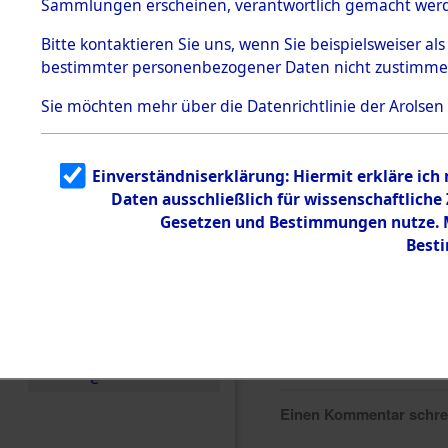
Sammlungen erscheinen, verantwortlich gemacht wer
Todesmärsche
5.3.1 Alliierte
Bitte
kontaktieren
Sie uns, wenn Sie beispielsweiser al
Erhebungen
bestimmter personenbezogener Daten nicht zustimme
zu
Todesmärsch
en
Sie möchten mehr über die Datenrichtlinie der Arolsen
5.3.2
Versuchte
Identifizierun
Einverständniserklärung: Hiermit erkläre ich
g
Daten ausschließlich für wissenschaftlich
5.3.3
Todesmärsch
Gesetzen und Bestimmungen nutze. Mi
e /
Best
Identifikation
unbekannter
Toter
5.3.5
Grabermittlu
ng /
Friedhofsplän
e
Einen Kommentar schr