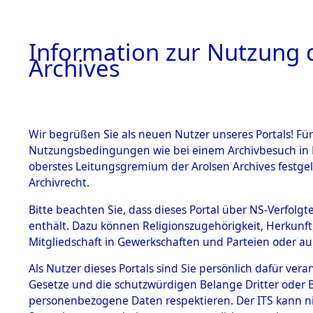
Information zur Nutzung d
Archives
HOME
BESTANDSBESCHREIBUNG
ARCHIVAL
Wir begrüßen Sie als neuen Nutzer unseres Portals! Für
Nutzungsbedingungen wie bei einem Archivbesuch in B
oberstes Leitungsgremium der Arolsen Archives festg
Archivrecht.
BESTÄNDE
Bitte beachten Sie, dass dieses Portal über NS-Verfolgte
Ermittlung
enthält. Dazu können Religionszugehörigkeit, Herkunf
Mitgliedschaft in Gewerkschaften und Parteien oder auc
1.
Achmühle -
Inhaftierungsdoku
mente
Als Nutzer dieses Portals sind Sie persönlich dafür vera
(84602644
Gesetze und die schutzwürdigen Belange Dritter oder B
5. Verschiedenes
personenbezogene Daten respektieren. Der ITS kann nic
5.3