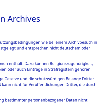
n Archives
TIONS ONLINE
n Nutzungsbedingungen wie bei einem Archivbesuch in
festgelegt und entsprechen nicht deutschem oder
elle.
→
0002 (84602644)
rsonen enthält. Dazu können Religionszugehörigkeit,
en oder auch Einträge in Strafregistern gehören.
tige Gesetze und die schutzwürdigen Belange Dritter
ann nicht für Veröffentlichungen Dritter, die durch
hung bestimmter personenbezogener Daten nicht