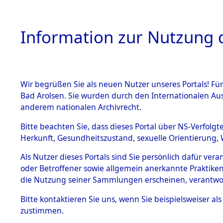
Information zur Nutzung d
Wir begrüßen Sie als neuen Nutzer unseres Portals! Fü
HOME
BESTANDSB
Bad Arolsen. Sie wurden durch den Internationalen Au
anderem nationalen Archivrecht.
BESTÄNDE
Ermittlung
Bitte beachten Sie, dass dieses Portal über NS-Verfolgt
Herkunft, Gesundheitszustand, sexuelle Orientierung, 
1.
→
0122 (8
Inhaftierungsdoku
Als Nutzer dieses Portals sind Sie persönlich dafür ver
mente
oder Betroffener sowie allgemein anerkannte Praktiken
5. Verschiedenes
die Nutzung seiner Sammlungen erscheinen, verantwo
5.3
Bitte
kontaktieren
Sie uns, wenn Sie beispielsweiser a
Todesmärsche
zustimmen.
5.3.1 Alliierte
Erhebungen