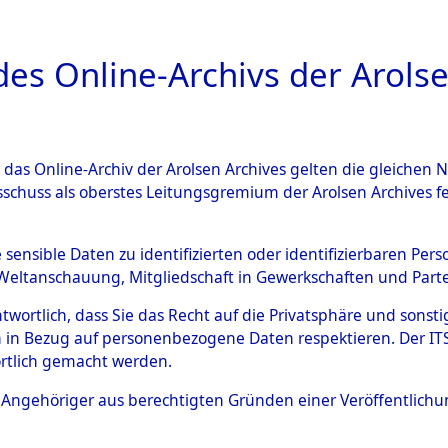
a
A
es Online-Archivs der Arolse
DIGITAL COLLEC
r das Online-Archiv der Arolsen Archives gelten die gleiche
ESCHREIBUNG
ARCHIVALE
ÜBERSICHT
BILD
sschuss als oberstes Leitungsgremium der Arolsen Archives 
en zu den Orten Achmühle - C
e sensible Daten zu identifizierten oder identifizierbaren Pe
Weltanschauung, Mitgliedschaft in Gewerkschaften und Partei
4602766)
antwortlich, dass Sie das Recht auf die Privatsphäre und sons
 in Bezug auf personenbezogene Daten respektieren. Der ITS k
rtlich gemacht werden.
0122 (84602766)
ls Angehöriger aus berechtigten Gründen einer Veröffentlic