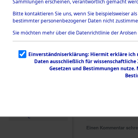
Sammlungen erscheinen, verantwortlich gemacht wer
Todesmärsche
5.3.1 Alliierte
Bitte
kontaktieren
Sie uns, wenn Sie beispielsweiser al
Erhebungen
bestimmter personenbezogener Daten nicht zustimme
zu
Todesmärsch
en
Sie möchten mehr über die Datenrichtlinie der Arolsen
5.3.2
Versuchte
Identifizierun
Einverständniserklärung: Hiermit erkläre ich
g
Daten ausschließlich für wissenschaftlich
5.3.3
Todesmärsch
Gesetzen und Bestimmungen nutze. Mi
e /
Best
Identifikation
unbekannter
Toter
5.3.5
Grabermittlu
ng /
Friedhofsplän
e
Einen Kommentar schr