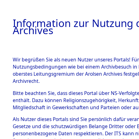
Information zur Nutzung d
Archives
HOME
BESTANDSBESCHREIBUNG
ARCHIVAL
Wir begrüßen Sie als neuen Nutzer unseres Portals! Für
Nutzungsbedingungen wie bei einem Archivbesuch in B
oberstes Leitungsgremium der Arolsen Archives festg
Archivrecht.
BESTÄNDE
Bitte beachten Sie, dass dieses Portal über NS-Verfolgte
Ermittlung
enthält. Dazu können Religionszugehörigkeit, Herkunf
Mitgliedschaft in Gewerkschaften und Parteien oder auc
1.
Achmühle -
Inhaftierungsdoku
mente
Als Nutzer dieses Portals sind Sie persönlich dafür vera
(84602644
Gesetze und die schutzwürdigen Belange Dritter oder B
5. Verschiedenes
personenbezogene Daten respektieren. Der ITS kann nic
5.3