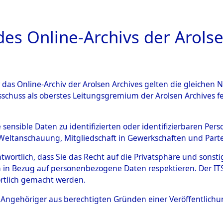
a
A
es Online-Archivs der Arolse
DIGITAL COLLEC
r das Online-Archiv der Arolsen Archives gelten die gleiche
ESCHREIBUNG
ARCHIVALE
ÜBERSICHT
BILD
sschuss als oberstes Leitungsgremium der Arolsen Archives 
en zu den Orten Achmühle - C
e sensible Daten zu identifizierten oder identifizierbaren Pe
Weltanschauung, Mitgliedschaft in Gewerkschaften und Partei
4602795)
antwortlich, dass Sie das Recht auf die Privatsphäre und sons
 in Bezug auf personenbezogene Daten respektieren. Der ITS k
rtlich gemacht werden.
0151 (84602795)
ls Angehöriger aus berechtigten Gründen einer Veröffentlic