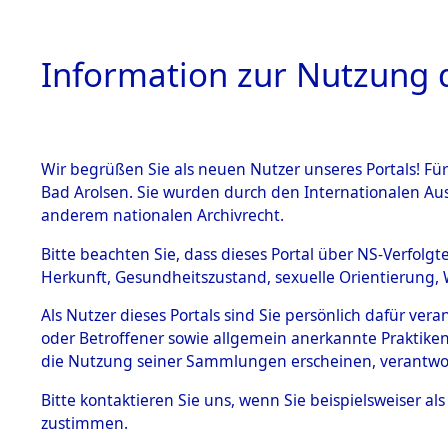
Information zur Nutzung d
Wir begrüßen Sie als neuen Nutzer unseres Portals! Fü
HOME
BESTANDSB
Bad Arolsen. Sie wurden durch den Internationalen Au
anderem nationalen Archivrecht.
BESTÄNDE
Ermittlung
Bitte beachten Sie, dass dieses Portal über NS-Verfolgt
Herkunft, Gesundheitszustand, sexuelle Orientierung, 
1.
→
0151 (8
Inhaftierungsdoku
Als Nutzer dieses Portals sind Sie persönlich dafür ver
mente
oder Betroffener sowie allgemein anerkannte Praktiken
5. Verschiedenes
die Nutzung seiner Sammlungen erscheinen, verantwo
5.3
Bitte
kontaktieren
Sie uns, wenn Sie beispielsweiser a
Todesmärsche
zustimmen.
5.3.1 Alliierte
Erhebungen