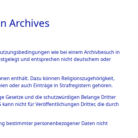
n Archives
TIONS ONLINE
n Nutzungsbedingungen wie bei einem Archivbesuch in
festgelegt und entsprechen nicht deutschem oder
elle.
→
0002 (84602644)
rsonen enthält. Dazu können Religionszugehörigkeit,
en oder auch Einträge in Strafregistern gehören.
tige Gesetze und die schutzwürdigen Belange Dritter
ann nicht für Veröffentlichungen Dritter, die durch
hung bestimmter personenbezogener Daten nicht