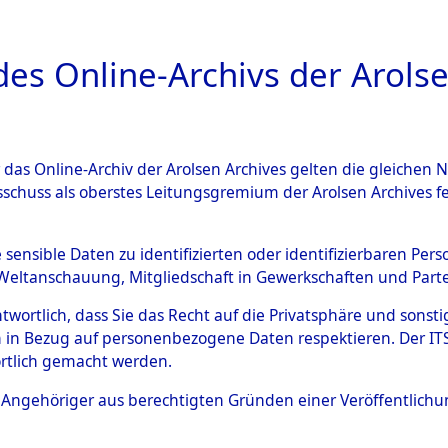
a
A
es Online-Archivs der Arolse
DIGITAL COLLEC
r das Online-Archiv der Arolsen Archives gelten die gleiche
ESCHREIBUNG
ARCHIVALE
ÜBERSICHT
BILD
sschuss als oberstes Leitungsgremium der Arolsen Archives 
en zu den Orten Achmühle - C
e sensible Daten zu identifizierten oder identifizierbaren Pe
Weltanschauung, Mitgliedschaft in Gewerkschaften und Partei
4602808)
antwortlich, dass Sie das Recht auf die Privatsphäre und sons
 in Bezug auf personenbezogene Daten respektieren. Der ITS k
rtlich gemacht werden.
0164 (84602808)
ls Angehöriger aus berechtigten Gründen einer Veröffentlic