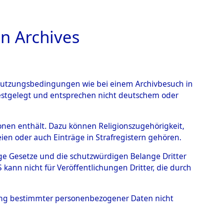
n Archives
TIONS ONLINE
n Nutzungsbedingungen wie bei einem Archivbesuch in
festgelegt und entsprechen nicht deutschem oder
elle.
→
0002 (84602644)
rsonen enthält. Dazu können Religionszugehörigkeit,
en oder auch Einträge in Strafregistern gehören.
tige Gesetze und die schutzwürdigen Belange Dritter
ann nicht für Veröffentlichungen Dritter, die durch
hung bestimmter personenbezogener Daten nicht