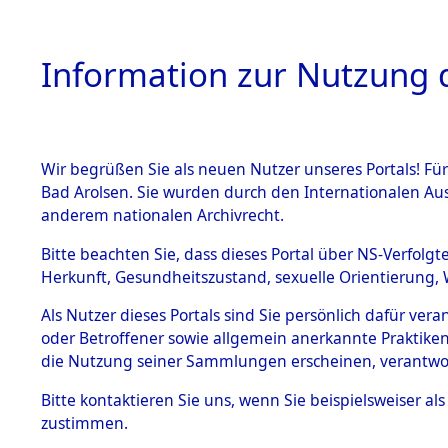
Information zur Nutzung d
Wir begrüßen Sie als neuen Nutzer unseres Portals! Fü
HOME
BESTANDSB
Bad Arolsen. Sie wurden durch den Internationalen Au
anderem nationalen Archivrecht.
BESTÄNDE
Ermittlung
Bitte beachten Sie, dass dieses Portal über NS-Verfolgt
Herkunft, Gesundheitszustand, sexuelle Orientierung, 
1.
→
0164 (8
Inhaftierungsdoku
Als Nutzer dieses Portals sind Sie persönlich dafür ver
mente
oder Betroffener sowie allgemein anerkannte Praktiken
5. Verschiedenes
die Nutzung seiner Sammlungen erscheinen, verantwo
5.3
Bitte
kontaktieren
Sie uns, wenn Sie beispielsweiser a
Todesmärsche
zustimmen.
5.3.1 Alliierte
Erhebungen