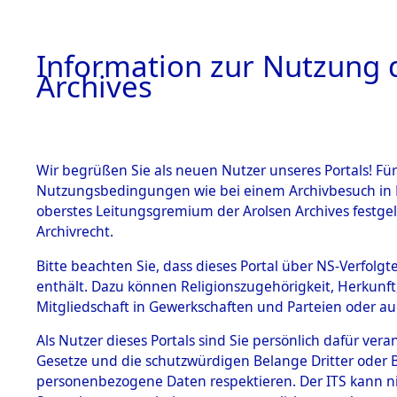
Information zur Nutzung d
Archives
HOME
BESTANDSBESCHREIBUNG
ARCHIVAL
Wir begrüßen Sie als neuen Nutzer unseres Portals! Für
Nutzungsbedingungen wie bei einem Archivbesuch in B
oberstes Leitungsgremium der Arolsen Archives festg
Archivrecht.
BESTÄNDE
Bitte beachten Sie, dass dieses Portal über NS-Verfolgte
Ermittlung
enthält. Dazu können Religionszugehörigkeit, Herkunf
Mitgliedschaft in Gewerkschaften und Parteien oder auc
1.
Achmühle -
Inhaftierungsdoku
mente
Als Nutzer dieses Portals sind Sie persönlich dafür vera
(84602644
Gesetze und die schutzwürdigen Belange Dritter oder B
5. Verschiedenes
personenbezogene Daten respektieren. Der ITS kann nic
5.3