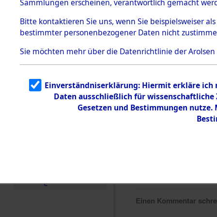
Sammlungen erscheinen, verantwortlich gemacht wer
Todesmärsche
5.3.1 Alliierte
Bitte
kontaktieren
Sie uns, wenn Sie beispielsweiser al
Erhebungen
bestimmter personenbezogener Daten nicht zustimme
zu
Todesmärsch
en
Sie möchten mehr über die Datenrichtlinie der Arolsen
5.3.2
Versuchte
Identifizierun
Einverständniserklärung: Hiermit erkläre ich
g
Daten ausschließlich für wissenschaftlich
5.3.3
Todesmärsch
Gesetzen und Bestimmungen nutze. Mi
e /
Best
Identifikation
unbekannter
Toter
5.3.5
Grabermittlu
ng /
Friedhofsplän
e
Einen Kommentar schr