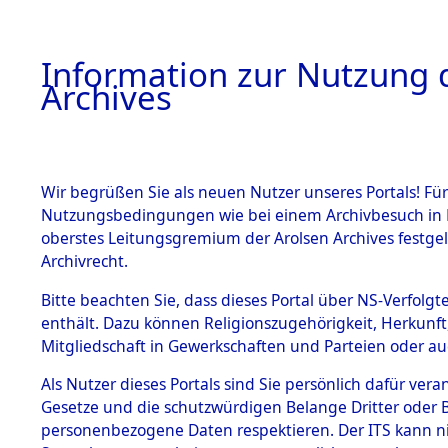
Information zur Nutzung d
Archives
HOME
BESTANDSBESCHREIBUNG
ARCHIVAL
Wir begrüßen Sie als neuen Nutzer unseres Portals! Für
Nutzungsbedingungen wie bei einem Archivbesuch in B
oberstes Leitungsgremium der Arolsen Archives festg
Archivrecht.
BESTÄNDE
Bitte beachten Sie, dass dieses Portal über NS-Verfolgte
Ermittlung
enthält. Dazu können Religionszugehörigkeit, Herkunf
Mitgliedschaft in Gewerkschaften und Parteien oder auc
1.
Achmühle -
Inhaftierungsdoku
mente
Als Nutzer dieses Portals sind Sie persönlich dafür vera
(84602859
Gesetze und die schutzwürdigen Belange Dritter oder B
5. Verschiedenes
personenbezogene Daten respektieren. Der ITS kann nic
5.3