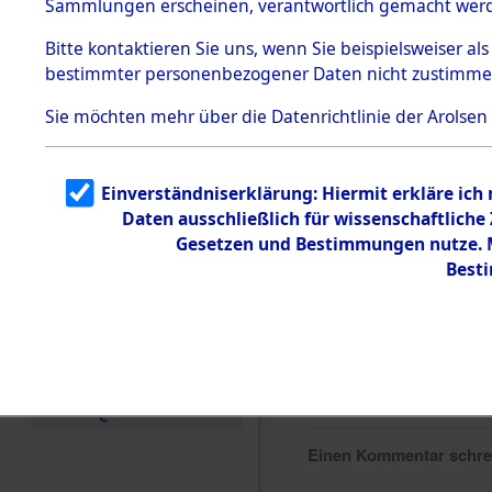
Sammlungen erscheinen, verantwortlich gemacht wer
Todesmärsche
5.3.1 Alliierte
Bitte
kontaktieren
Sie uns, wenn Sie beispielsweiser al
Erhebungen
bestimmter personenbezogener Daten nicht zustimme
zu
Todesmärsch
en
Sie möchten mehr über die Datenrichtlinie der Arolsen
5.3.2
Versuchte
Identifizierun
Einverständniserklärung: Hiermit erkläre ich
g
Daten ausschließlich für wissenschaftlich
5.3.3
Todesmärsch
Gesetzen und Bestimmungen nutze. Mi
e /
Best
Identifikation
unbekannter
Toter
5.3.5
Grabermittlu
ng /
Friedhofsplän
e
Einen Kommentar schr