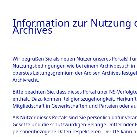
Information zur Nutzung d
Archives
HOME
BESTANDSBESCHREIBUNG
ARCHIVAL
Wir begrüßen Sie als neuen Nutzer unseres Portals! Für
Nutzungsbedingungen wie bei einem Archivbesuch in B
oberstes Leitungsgremium der Arolsen Archives festg
Archivrecht.
BESTÄNDE
Bitte beachten Sie, dass dieses Portal über NS-Verfolgte
Ermittlung
enthält. Dazu können Religionszugehörigkeit, Herkunf
Mitgliedschaft in Gewerkschaften und Parteien oder auc
1.
Achmühle -
Inhaftierungsdoku
mente
Als Nutzer dieses Portals sind Sie persönlich dafür vera
(84602859
Gesetze und die schutzwürdigen Belange Dritter oder B
5. Verschiedenes
personenbezogene Daten respektieren. Der ITS kann nic
5.3