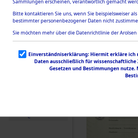
Sammlungen erscheinen, verantwortlich gemacht wer
Todesmärsche
5.3.1 Alliierte
Bitte
kontaktieren
Sie uns, wenn Sie beispielsweiser al
Erhebungen
bestimmter personenbezogener Daten nicht zustimme
zu
Todesmärsch
en
Sie möchten mehr über die Datenrichtlinie der Arolsen
5.3.2
Versuchte
Identifizierun
Einverständniserklärung: Hiermit erkläre ich
g
Daten ausschließlich für wissenschaftlich
5.3.3
Todesmärsch
Gesetzen und Bestimmungen nutze. Mi
e /
Best
Identifikation
unbekannter
Toter
5.3.5
Grabermittlu
ng /
Friedhofsplän
e