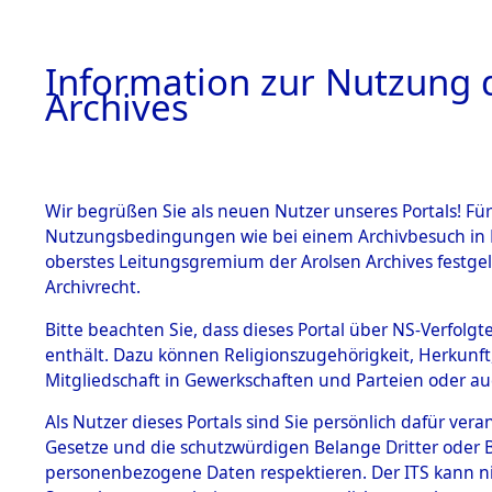
Information zur Nutzung d
Archives
HOME
BESTANDSBESCHREIBUNG
ARCHIVAL
Wir begrüßen Sie als neuen Nutzer unseres Portals! Für
Nutzungsbedingungen wie bei einem Archivbesuch in B
oberstes Leitungsgremium der Arolsen Archives festg
Archivrecht.
BESTÄNDE
Bitte beachten Sie, dass dieses Portal über NS-Verfolgte
Ermittlung
enthält. Dazu können Religionszugehörigkeit, Herkunf
Mitgliedschaft in Gewerkschaften und Parteien oder auc
1.
Achmühle -
Inhaftierungsdoku
mente
Als Nutzer dieses Portals sind Sie persönlich dafür vera
(84602859
Gesetze und die schutzwürdigen Belange Dritter oder B
5. Verschiedenes
personenbezogene Daten respektieren. Der ITS kann nic
5.3