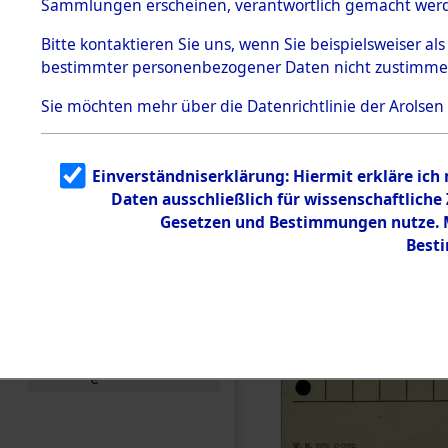
Sammlungen erscheinen, verantwortlich gemacht wer
Todesmärsche
5.3.1 Alliierte
Bitte
kontaktieren
Sie uns, wenn Sie beispielsweiser al
Erhebungen
bestimmter personenbezogener Daten nicht zustimme
zu
Todesmärsch
en
Sie möchten mehr über die Datenrichtlinie der Arolsen
5.3.2
Versuchte
Identifizierun
Einverständniserklärung: Hiermit erkläre ich
g
Daten ausschließlich für wissenschaftlich
5.3.3
Todesmärsch
Gesetzen und Bestimmungen nutze. Mi
e /
Best
Identifikation
unbekannter
Toter
5.3.5
Grabermittlu
ng /
Friedhofsplän
e