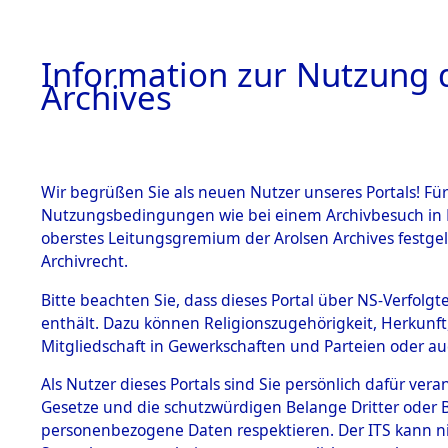
Information zur Nutzung d
Archives
HOME
BESTANDSBESCHREIBUNG
ARCHIVAL
Wir begrüßen Sie als neuen Nutzer unseres Portals! Für
Nutzungsbedingungen wie bei einem Archivbesuch in B
oberstes Leitungsgremium der Arolsen Archives festg
Archivrecht.
BESTÄNDE
Bitte beachten Sie, dass dieses Portal über NS-Verfolgte
Ermittlung
enthält. Dazu können Religionszugehörigkeit, Herkunf
Mitgliedschaft in Gewerkschaften und Parteien oder auc
1.
Achmühle -
Inhaftierungsdoku
mente
Als Nutzer dieses Portals sind Sie persönlich dafür vera
(84602859
Gesetze und die schutzwürdigen Belange Dritter oder B
5. Verschiedenes
personenbezogene Daten respektieren. Der ITS kann nic
5.3