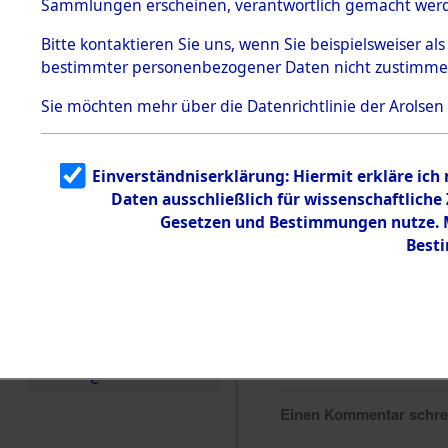
Sammlungen erscheinen, verantwortlich gemacht wer
Todesmärsche
5.3.1 Alliierte
Bitte
kontaktieren
Sie uns, wenn Sie beispielsweiser al
Erhebungen
bestimmter personenbezogener Daten nicht zustimme
zu
Todesmärsch
en
Sie möchten mehr über die Datenrichtlinie der Arolsen
5.3.2
Versuchte
Identifizierun
Einverständniserklärung: Hiermit erkläre ich
g
Daten ausschließlich für wissenschaftlich
5.3.3
Todesmärsch
Gesetzen und Bestimmungen nutze. Mi
e /
Best
Identifikation
unbekannter
Toter
5.3.5
Grabermittlu
ng /
Friedhofsplän
e
Einen Kommentar schr