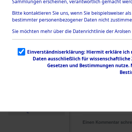
Sammlungen erscheinen, verantwortlich gemacht wer
Todesmärsche
5.3.1 Alliierte
Bitte
kontaktieren
Sie uns, wenn Sie beispielsweiser al
Erhebungen
bestimmter personenbezogener Daten nicht zustimme
zu
Todesmärsch
en
Sie möchten mehr über die Datenrichtlinie der Arolsen
5.3.2
Versuchte
Identifizierun
Einverständniserklärung: Hiermit erkläre ich
g
Daten ausschließlich für wissenschaftlich
5.3.3
Todesmärsch
Gesetzen und Bestimmungen nutze. Mi
e /
Best
Identifikation
unbekannter
Toter
5.3.5
Grabermittlu
ng /
Friedhofsplän
e
Einen Kommentar schr