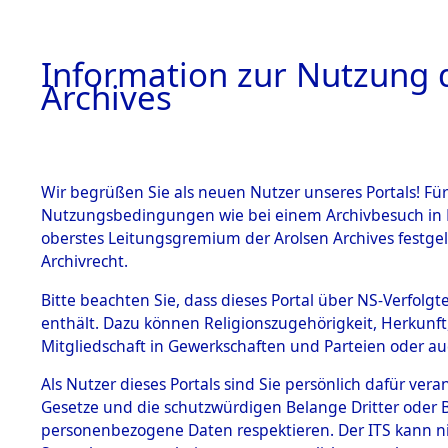
Information zur Nutzung d
Archives
HOME
BESTANDSBESCHREIBUNG
ARCHIVAL
Wir begrüßen Sie als neuen Nutzer unseres Portals! Für
Nutzungsbedingungen wie bei einem Archivbesuch in B
oberstes Leitungsgremium der Arolsen Archives festg
Archivrecht.
BESTÄNDE
Bitte beachten Sie, dass dieses Portal über NS-Verfolgte
Ermittlung
enthält. Dazu können Religionszugehörigkeit, Herkunf
Mitgliedschaft in Gewerkschaften und Parteien oder auc
1.
Achmühle -
Inhaftierungsdoku
mente
Als Nutzer dieses Portals sind Sie persönlich dafür vera
(84602859
Gesetze und die schutzwürdigen Belange Dritter oder B
5. Verschiedenes
personenbezogene Daten respektieren. Der ITS kann nic
5.3