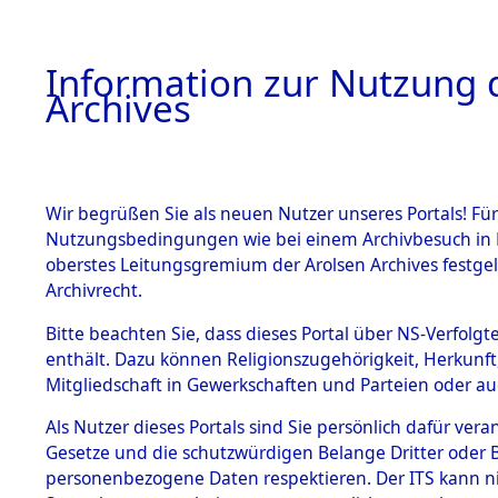
Information zur Nutzung d
Archives
HOME
BESTANDSBESCHREIBUNG
ARCHIVAL
Wir begrüßen Sie als neuen Nutzer unseres Portals! Für
Nutzungsbedingungen wie bei einem Archivbesuch in B
oberstes Leitungsgremium der Arolsen Archives festg
Archivrecht.
BESTÄNDE
Bitte beachten Sie, dass dieses Portal über NS-Verfolgte
Ermittlung
enthält. Dazu können Religionszugehörigkeit, Herkunf
Mitgliedschaft in Gewerkschaften und Parteien oder auc
1.
Fronberg.
Inhaftierungsdoku
mente
Als Nutzer dieses Portals sind Sie persönlich dafür vera
0005 (846
Gesetze und die schutzwürdigen Belange Dritter oder B
5. Verschiedenes
personenbezogene Daten respektieren. Der ITS kann nic
5.3