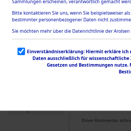
Sammlungen erscheinen, verantwortlich gemacht wer
Todesmärsche
5.3.1 Alliierte
Bitte
kontaktieren
Sie uns, wenn Sie beispielsweiser al
Erhebungen
bestimmter personenbezogener Daten nicht zustimme
zu
Todesmärsch
en
Sie möchten mehr über die Datenrichtlinie der Arolsen
5.3.2
Versuchte
Identifizierun
Einverständniserklärung: Hiermit erkläre ich
g
Daten ausschließlich für wissenschaftlich
5.3.3
Todesmärsch
Gesetzen und Bestimmungen nutze. Mi
e /
Best
Identifikation
unbekannter
Toter
5.3.5
Grabermittlu
ng /
Friedhofsplän
e
Einen Kommentar schr