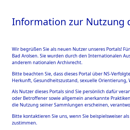
Information zur Nutzung d
Wir begrüßen Sie als neuen Nutzer unseres Portals! Fü
HOME
BESTANDSB
Bad Arolsen. Sie wurden durch den Internationalen Au
anderem nationalen Archivrecht.
BESTÄNDE
Ermittlung
Bitte beachten Sie, dass dieses Portal über NS-Verfolgt
Herkunft, Gesundheitszustand, sexuelle Orientierung, 
1.
→
0041 (8
Inhaftierungsdoku
Als Nutzer dieses Portals sind Sie persönlich dafür ver
mente
oder Betroffener sowie allgemein anerkannte Praktiken
5. Verschiedenes
die Nutzung seiner Sammlungen erscheinen, verantwo
5.3
Bitte
kontaktieren
Sie uns, wenn Sie beispielsweiser a
Todesmärsche
zustimmen.
5.3.1 Alliierte
Erhebungen