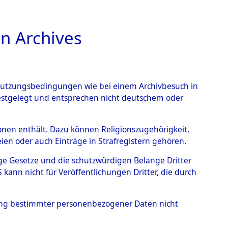
n Archives
TIONS ONLINE
n Nutzungsbedingungen wie bei einem Archivbesuch in
festgelegt und entsprechen nicht deutschem oder
berg.
→
0001 (84603062)
rsonen enthält. Dazu können Religionszugehörigkeit,
en oder auch Einträge in Strafregistern gehören.
tige Gesetze und die schutzwürdigen Belange Dritter
ann nicht für Veröffentlichungen Dritter, die durch
hung bestimmter personenbezogener Daten nicht