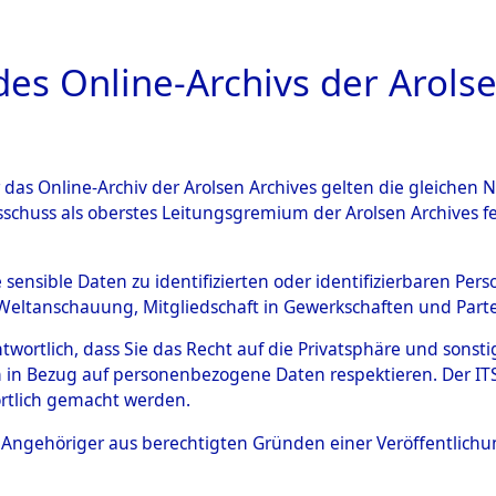
a
A
es Online-Archivs der Arolse
DIGITAL COLLEC
r das Online-Archiv der Arolsen Archives gelten die gleiche
ESCHREIBUNG
ARCHIVALE
ÜBERSICHT
BILD
sschuss als oberstes Leitungsgremium der Arolsen Archives 
en zu den Orten Cham - Fron
e sensible Daten zu identifizierten oder identifizierbaren Pe
Weltanschauung, Mitgliedschaft in Gewerkschaften und Partei
4603104)
antwortlich, dass Sie das Recht auf die Privatsphäre und sons
 in Bezug auf personenbezogene Daten respektieren. Der ITS k
rtlich gemacht werden.
0041 (84603104)
ls Angehöriger aus berechtigten Gründen einer Veröffentlic