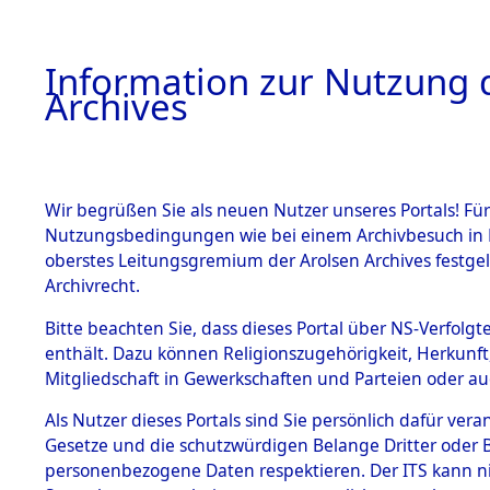
Information zur Nutzung d
Archives
HOME
BESTANDSBESCHREIBUNG
ARCHIVAL
Wir begrüßen Sie als neuen Nutzer unseres Portals! Für
Nutzungsbedingungen wie bei einem Archivbesuch in B
oberstes Leitungsgremium der Arolsen Archives festg
Archivrecht.
BESTÄNDE
Bitte beachten Sie, dass dieses Portal über NS-Verfolgte
Ermittlung
enthält. Dazu können Religionszugehörigkeit, Herkunf
Mitgliedschaft in Gewerkschaften und Parteien oder auc
1.
Fronberg.
Inhaftierungsdoku
mente
Als Nutzer dieses Portals sind Sie persönlich dafür vera
0042 (846
Gesetze und die schutzwürdigen Belange Dritter oder B
5. Verschiedenes
personenbezogene Daten respektieren. Der ITS kann nic
5.3