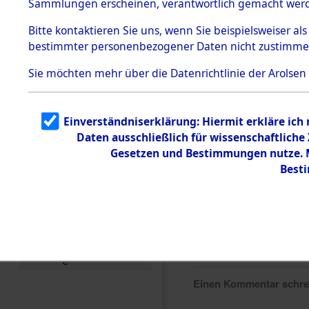
Sammlungen erscheinen, verantwortlich gemacht wer
Todesmärsche
5.3.1 Alliierte
Bitte
kontaktieren
Sie uns, wenn Sie beispielsweiser al
Erhebungen
bestimmter personenbezogener Daten nicht zustimme
zu
Todesmärsch
en
Sie möchten mehr über die Datenrichtlinie der Arolsen
5.3.2
Versuchte
Identifizierun
Einverständniserklärung: Hiermit erkläre ich
g
Daten ausschließlich für wissenschaftlich
5.3.3
Todesmärsch
Gesetzen und Bestimmungen nutze. Mi
e /
Best
Identifikation
unbekannter
Toter
5.3.5
Grabermittlu
ng /
Friedhofsplän
e
Einen Kommentar schr