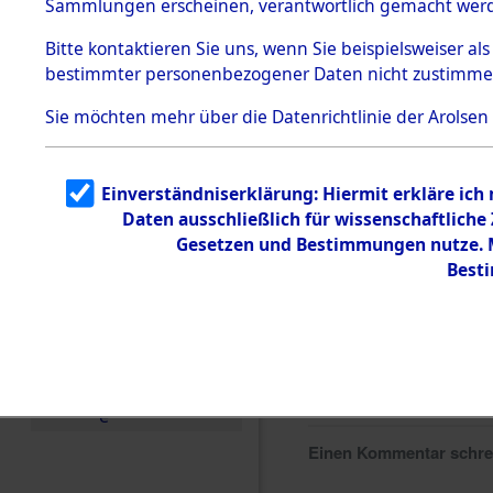
Sammlungen erscheinen, verantwortlich gemacht wer
Todesmärsche
5.3.1 Alliierte
Bitte
kontaktieren
Sie uns, wenn Sie beispielsweiser al
Erhebungen
bestimmter personenbezogener Daten nicht zustimme
zu
Todesmärsch
en
Sie möchten mehr über die Datenrichtlinie der Arolsen
5.3.2
Versuchte
Identifizierun
Einverständniserklärung: Hiermit erkläre ich
g
Daten ausschließlich für wissenschaftlich
5.3.3
Todesmärsch
Gesetzen und Bestimmungen nutze. Mi
e /
Best
Identifikation
unbekannter
Toter
5.3.5
Grabermittlu
ng /
Friedhofsplän
e
Einen Kommentar schr