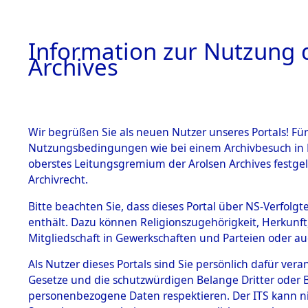
Information zur Nutzung d
Archives
HOME
BESTANDSBESCHREIBUNG
ARCHIVAL
Wir begrüßen Sie als neuen Nutzer unseres Portals! Für
Nutzungsbedingungen wie bei einem Archivbesuch in B
oberstes Leitungsgremium der Arolsen Archives festg
Archivrecht.
BESTÄNDE
Bitte beachten Sie, dass dieses Portal über NS-Verfolgte
Ermittlung
enthält. Dazu können Religionszugehörigkeit, Herkunf
Mitgliedschaft in Gewerkschaften und Parteien oder auc
1.
Fronberg.
Inhaftierungsdoku
mente
Als Nutzer dieses Portals sind Sie persönlich dafür vera
0102 (846
Gesetze und die schutzwürdigen Belange Dritter oder B
5. Verschiedenes
personenbezogene Daten respektieren. Der ITS kann nic
5.3